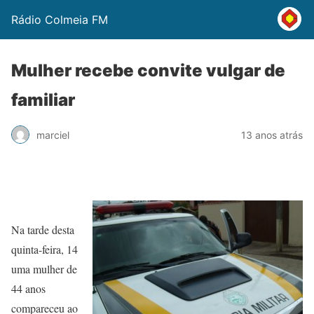
Rádio Colmeia FM
Mulher recebe convite vulgar de
familiar
marciel
13 anos atrás
Na tarde desta
quinta-feira, 14
uma mulher de
44 anos
compareceu ao