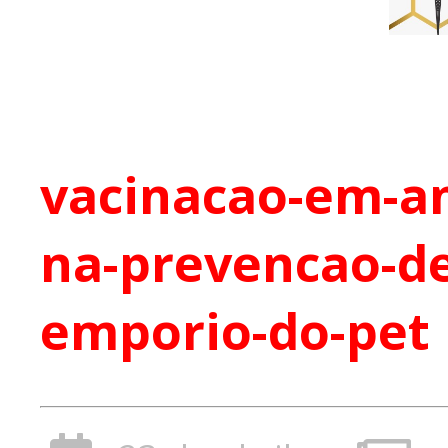
vacinacao-em-an
na-prevencao-de
emporio-do-pet