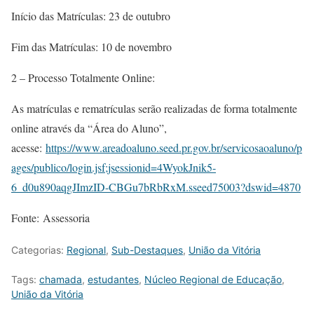
Início das Matrículas: 23 de outubro
Fim das Matrículas: 10 de novembro
2 – Processo Totalmente Online:
As matrículas e rematrículas serão realizadas de forma totalmente
online através da “Área do Aluno”,
acesse:
https://www.areadoaluno.seed.pr.gov.br/servicosaoaluno/p
ages/publico/login.jsf;jsessionid=4WyokJnik5-
6_d0u890aqgJImzID-CBGu7bRbRxM.sseed75003?dswid=4870
Fonte: Assessoria
Categorias:
Regional
,
Sub-Destaques
,
União da Vitória
Tags:
chamada
,
estudantes
,
Núcleo Regional de Educação
,
União da Vitória