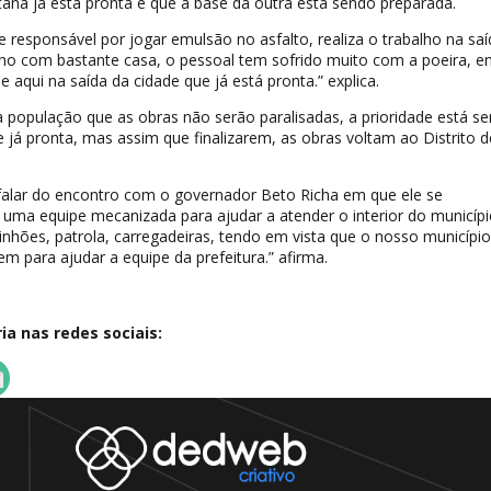
tana já está pronta e que a base da outra está sendo preparada.
e responsável por jogar emulsão no asfalto, realiza o trabalho na saí
cho com bastante casa, o pessoal tem sofrido muito com a poeira, e
e aqui na saída da cidade que já está pronta.” explica.
à população que as obras não serão paralisadas, a prioridade está s
 já pronta, mas assim que finalizarem, as obras voltam ao Distrito d
 falar do encontro com o governador Beto Richa em que ele se
uma equipe mecanizada para ajudar a atender o interior do municípi
hões, patrola, carregadeiras, tendo em vista que o nosso município
em para ajudar a equipe da prefeitura.” afirma.
a nas redes sociais: