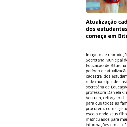
Atualização cad
dos estudante
começa em Bit
Imagem de reproduçã
Secretaria Municipal d
Educação de Bituruna 
período de atualizaçã
cadastral dos estudan
rede municipal de ensi
secretária de Educaçã
professora Daniela Cri
Venturin, reforça o c
para que todas as famí
procurem, com urgênc
escola onde seus filh
matriculados para ma
informações em dia. [