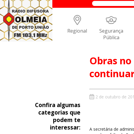
Regional
Segurança
Pública
Obras no 
continua
2 de outubro de 20
Confira algumas
categorias que
podem te
interessar:
A secretária de admini