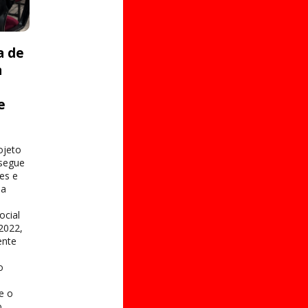
a de
a
e
s
ojeto
 segue
es e
na
ocial
2022,
ente
o
 e o
.