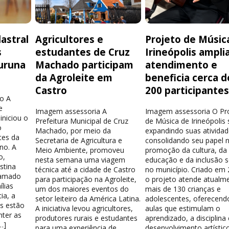
astral
Agricultores e
Projeto de Músic
s
estudantes de Cruz
Irineópolis ampli
uruna
Machado participam
atendimento e
da Agroleite em
beneficia cerca d
Castro
200 participante
o A
e
Imagem assessoria A
Imagem assessoria O Pr
iniciou o
Prefeitura Municipal de Cruz
de Música de Irineópolis
o
Machado, por meio da
expandindo suas atividad
tes da
Secretaria de Agricultura e
consolidando seu papel 
no. A
Meio Ambiente, promoveu
promoção da cultura, da
o,
nesta semana uma viagem
educação e da inclusão s
stina
técnica até a cidade de Castro
no município. Criado em 
hamado
para participação na Agroleite,
o projeto atende atualm
lias
um dos maiores eventos do
mais de 130 crianças e
ia, a
setor leiteiro da América Latina.
adolescentes, oferecend
os estão
A iniciativa levou agricultores,
aulas que estimulam o
nter as
produtores rurais e estudantes
aprendizado, a disciplina
…]
para uma experiência de
desenvolvimento artístico