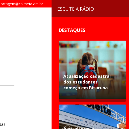
ortagem@colmeia.am.br
ESCUTE A RÁDIO
DESTAQUES
Atualização cadastral
dos estudantes
começa em Bituruna
das
Agricultores e