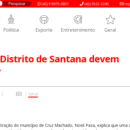
(42) 9 9975-0831
(42) 3522-2245
rep
Política
Esporte
Entretenimento
Geral
Distrito de Santana devem
r
12
|
Geral
stração do município de Cruz Machado, Noeli Pasa, explica que uma 