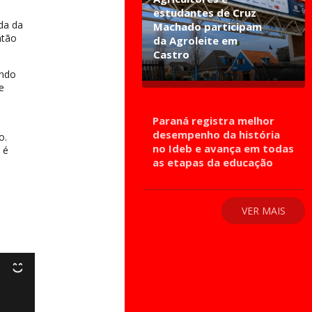
estudantes de Cruz
da da
Machado participam
ntão
da Agroleite em
Castro
endo
e
Paraná registra melhor
desempenho da história
o.
no Ideb e avança em todas
 é
as etapas da educação
VER MAIS