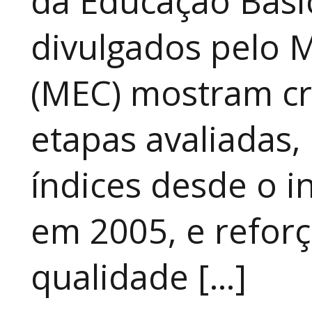
da Educação Básic
divulgados pelo M
(MEC) mostram cr
etapas avaliadas,
índices desde o in
em 2005, e refor
qualidade […]