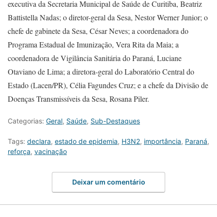
executiva da Secretaria Municipal de Saúde de Curitiba, Beatriz
Battistella Nadas; o diretor-geral da Sesa, Nestor Werner Junior; o
chefe de gabinete da Sesa, César Neves; a coordenadora do
Programa Estadual de Imunização, Vera Rita da Maia; a
coordenadora de Vigilância Sanitária do Paraná, Luciane
Otaviano de Lima; a diretora-geral do Laboratório Central do
Estado (Lacen/PR), Célia Fagundes Cruz; e a chefe da Divisão de
Doenças Transmissíveis da Sesa, Rosana Piler.
Categorias:
Geral
,
Saúde
,
Sub-Destaques
Tags:
declara
,
estado de epidemia
,
H3N2
,
importância
,
Paraná
,
reforça
,
vacinação
Deixar um comentário