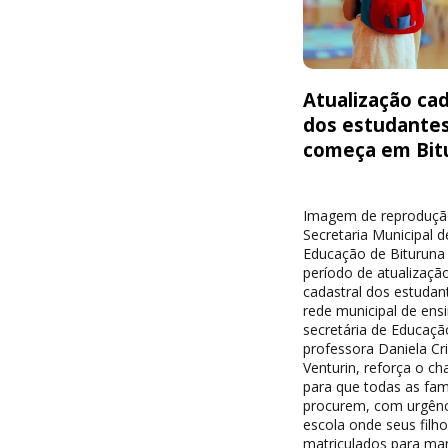
Atualização cad
dos estudante
começa em Bit
Imagem de reproduçã
Secretaria Municipal d
Educação de Bituruna 
período de atualizaçã
cadastral dos estudan
rede municipal de ensi
secretária de Educaçã
professora Daniela Cri
Venturin, reforça o c
para que todas as famí
procurem, com urgênc
escola onde seus filh
matriculados para ma