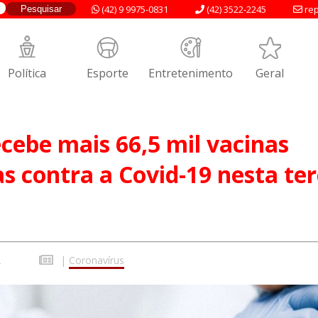
(42) 9 9975-0831
(42) 3522-2245
rep
Política
Esporte
Entretenimento
Geral
cebe mais 66,5 mil vacinas
as contra a Covid-19 nesta ter
2
|
Coronavírus