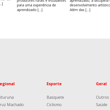
produtores rurais e estudantes
aprendizado, a disciplina
…]
para uma experiência de
desenvolvimento artístico
aprendizado […]
Além das […]
egional
Esporte
Geral
ituruna
Basquete
Outros
ruz Machado
Ciclismo
Saúde