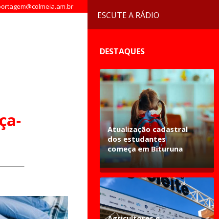
ortagem@colmeia.am.br
ESCUTE A RÁDIO
DESTAQUES
ça-
Atualização cadastral
dos estudantes
começa em Bituruna
Agricultores e