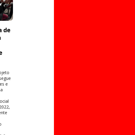
a de
a
e
s
ojeto
 segue
es e
na
ocial
2022,
ente
o