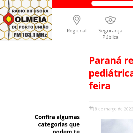
Regional
Segurança
Pública
Paraná re
pediátric
feira
8 de março de 202
Confira algumas
categorias que
podem te