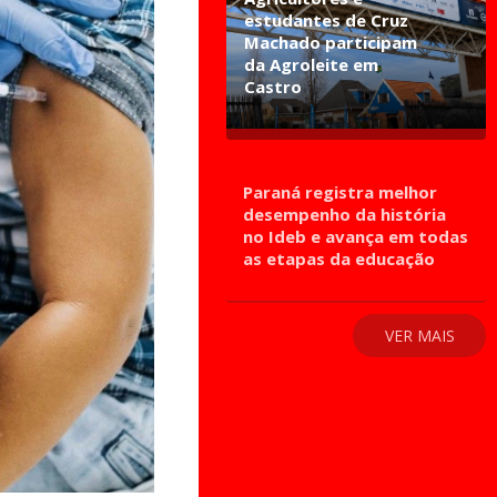
estudantes de Cruz
Machado participam
da Agroleite em
Castro
Paraná registra melhor
desempenho da história
no Ideb e avança em todas
as etapas da educação
VER MAIS