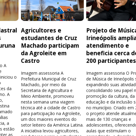
astral
Agricultores e
Projeto de Músic
s
estudantes de Cruz
Irineópolis ampli
uruna
Machado participam
atendimento e
da Agroleite em
beneficia cerca d
Castro
200 participante
o A
e
Imagem assessoria A
Imagem assessoria O Pr
iniciou o
Prefeitura Municipal de Cruz
de Música de Irineópolis
o
Machado, por meio da
expandindo suas atividad
tes da
Secretaria de Agricultura e
consolidando seu papel 
no. A
Meio Ambiente, promoveu
promoção da cultura, da
o,
nesta semana uma viagem
educação e da inclusão s
stina
técnica até a cidade de Castro
no município. Criado em 
hamado
para participação na Agroleite,
o projeto atende atualm
lias
um dos maiores eventos do
mais de 130 crianças e
ia, a
setor leiteiro da América Latina.
adolescentes, oferecend
os estão
A iniciativa levou agricultores,
aulas que estimulam o
nter as