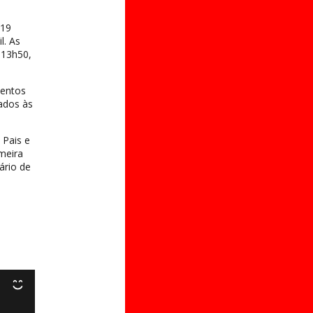
-19
l. As
 13h50,
mentos
ados às
 Pais e
meira
ário de