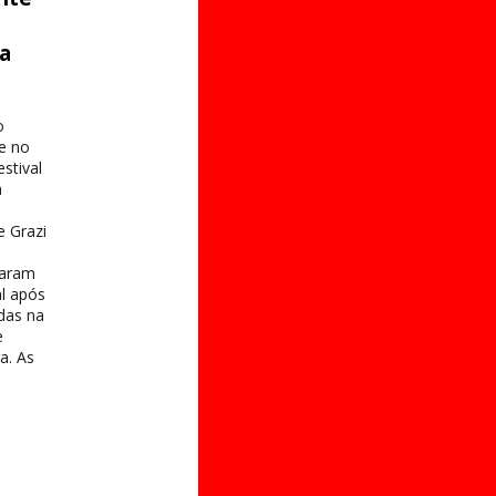
ta
o
e no
stival
a
e Grazi
taram
al após
das na
e
a. As