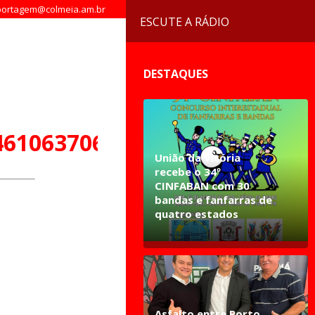
ortagem@colmeia.am.br
ESCUTE A RÁDIO
DESTAQUES
4610637062947_n
União da Vitória
recebe o 34º
CINFABAN com 30
bandas e fanfarras de
quatro estados
Asfalto entre Porto