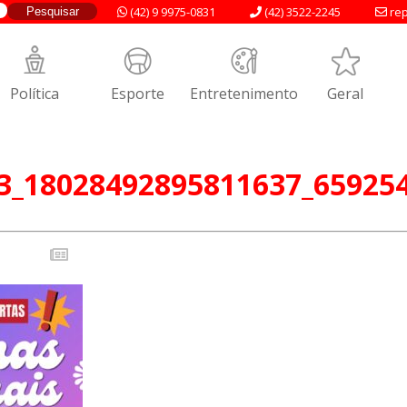
(42) 9 9975-0831
(42) 3522-2245
rep
Política
Esporte
Entretenimento
Geral
3_18028492895811637_65925