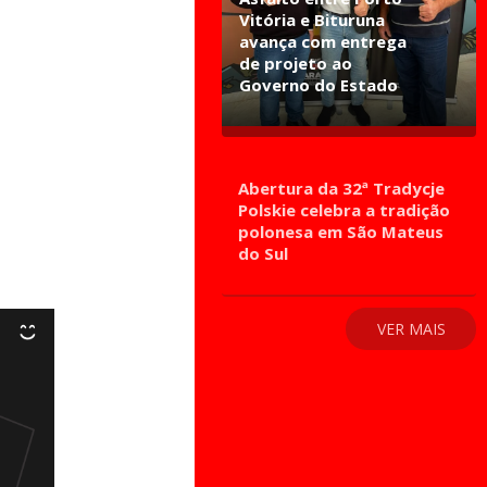
Vitória e Bituruna
avança com entrega
de projeto ao
Governo do Estado
Abertura da 32ª Tradycje
Polskie celebra a tradição
polonesa em São Mateus
do Sul
VER MAIS