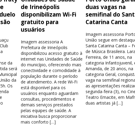
de
de Irineópolis
duas vagas na
 duelo
disponibilizam Wi-Fi
semifinal do San
isão
gratuito para
Catarina Canta
usuários
Imagem assessoria Port
guaçu
União segue em destaqu
Imagem assessoria A
 Club
Santa Catarina Canta – Fe
Prefeitura de Irineópolis
la
de Música Brasileira. Lar
disponibilizou acesso gratuito à
Ferreira, de 11 anos, na
internet nas Unidades de Saúde
nse da
categoria Infantojuvenil, 
do município, oferecendo mais
tida será
Amanda, de 20 anos, na
conectividade e comodidade à
Municipal
categoria Geral, conquis
população durante o período
União da
vaga na semifinal region
de atendimento. A rede Wi-Fi
15h. Os
as apresentações realiza
está disponível para os
venda
segunda-feira (3), no Cin
usuários enquanto aguardam
e
Teatro Emacite, em Mafr
consultas, procedimentos e
 o
duas artistas já […]
demais serviços prestados
pelas equipes de saúde. A
iniciativa busca proporcionar
mais conforto […]