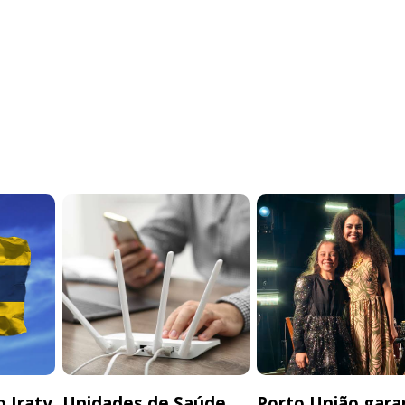
 Iraty
Unidades de Saúde
Porto União gara