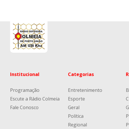
Institucional
Categorias
R
Programação
Entretenimento
B
Escute a Rádio Colmeia
Esporte
C
Fale Conosco
Geral
G
Política
P
Regional
P