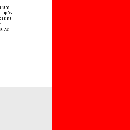
taram
al após
das na
e
a. As