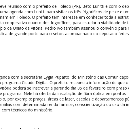
eve reunido com o prefeito de Toledo (PR), Beto Lunitti e com o de
uma agenda com Lunitti para visitar os três frigoríficos de peixe e u
onam em Toledo. O prefeito tem interesse em conhecer toda a estrut
 cooperativa quanto dos frigoríficos, para estudar a viabilidade de t
cípio de União da Vitória. Pedro Ivo também assinou o convênio para 
ulica de grande porte para o setor, acompanhado do deputado federa
genda com a secretária Lygia Pupatto, do Ministério das Comunicaçõ
 programa Cidade Digital. O prefeito recebeu a informação de que o
Vitória poderá se inscrever a partir do dia 05 de fevereiro com prazo
te programa. Nele há oferta da instalação de fibra óptica em pontos
pio, por exemplo: praças, áreas de lazer, escolas e departamentos pú
famílias com determinada renda familiar; conscientização do uso da in
 com técnicos do ministério.