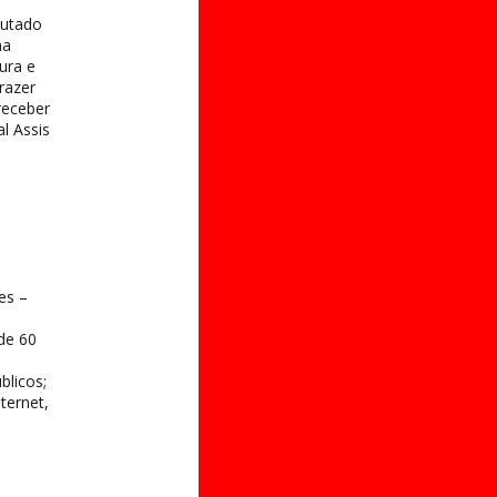
putado
ma
ura e
razer
receber
l Assis
es –
 de 60
blicos;
ternet,