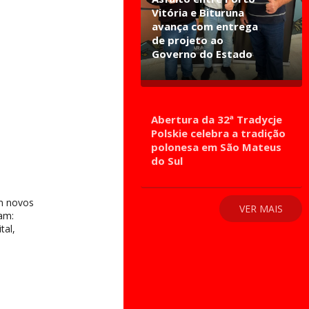
Vitória e Bituruna
avança com entrega
de projeto ao
Governo do Estado
Abertura da 32ª Tradycje
Polskie celebra a tradição
polonesa em São Mateus
do Sul
om novos
VER MAIS
am:
tal,