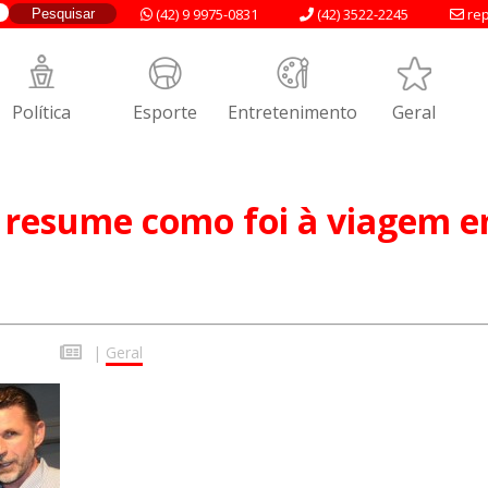
(42) 9 9975-0831
(42) 3522-2245
rep
Política
Esporte
Entretenimento
Geral
o resume como foi à viagem 
|
Geral