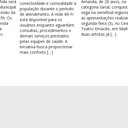
tida será
Amanda, de 20 anos, na
conectividade e comodidade à
Municipal
categoria Geral, conquis
população durante o período
União da
vaga na semifinal region
de atendimento. A rede Wi-Fi
15h. Os
as apresentações realiza
está disponível para os
venda
segunda-feira (3), no Cin
usuários enquanto aguardam
e
Teatro Emacite, em Mafr
consultas, procedimentos e
 o
duas artistas já […]
demais serviços prestados
pelas equipes de saúde. A
iniciativa busca proporcionar
mais conforto […]