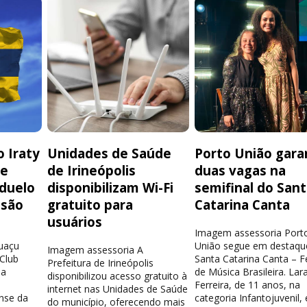
 Iraty
Unidades de Saúde
Porto União gara
de
de Irineópolis
duas vagas na
 duelo
disponibilizam Wi-Fi
semifinal do San
isão
gratuito para
Catarina Canta
usuários
Imagem assessoria Port
guaçu
União segue em destaqu
Imagem assessoria A
 Club
Santa Catarina Canta – Fe
Prefeitura de Irineópolis
la
de Música Brasileira. Lar
disponibilizou acesso gratuito à
Ferreira, de 11 anos, na
internet nas Unidades de Saúde
nse da
categoria Infantojuvenil, 
do município, oferecendo mais