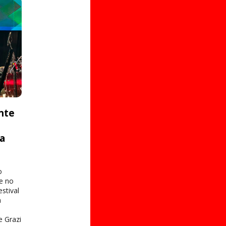
nte
ta
o
e no
stival
a
e Grazi