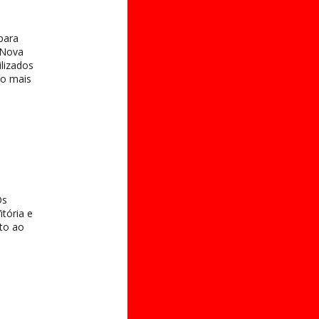
para
 Nova
ilizados
 o mais
Os
tória e
to ao