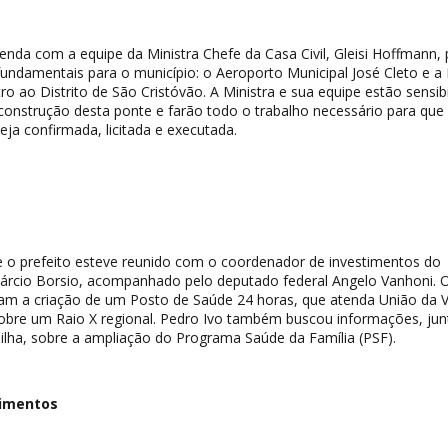
nda com a equipe da Ministra Chefe da Casa Civil, Gleisi Hoffmann, 
fundamentais para o município: o Aeroporto Municipal José Cleto e a
ro ao Distrito de São Cristóvão. A Ministra e sua equipe estão sensib
construção desta ponte e farão todo o trabalho necessário para que
eja confirmada, licitada e executada.
e o prefeito esteve reunido com o coordenador de investimentos do
Márcio Borsio, acompanhado pelo deputado federal Angelo Vanhoni. 
ram a criação de um Posto de Saúde 24 horas, que atenda União da Vi
sobre um Raio X regional. Pedro Ivo também buscou informações, jun
ilha, sobre a ampliação do Programa Saúde da Família (PSF).
timentos