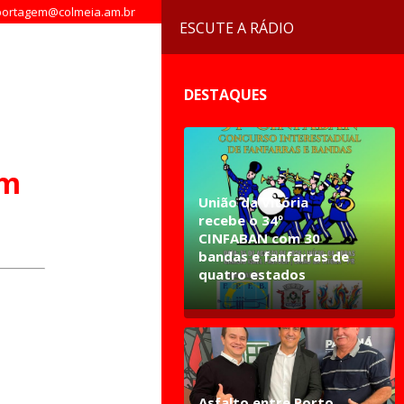
ortagem@colmeia.am.br
ESCUTE A RÁDIO
DESTAQUES
em
União da Vitória
recebe o 34º
CINFABAN com 30
bandas e fanfarras de
quatro estados
Asfalto entre Porto