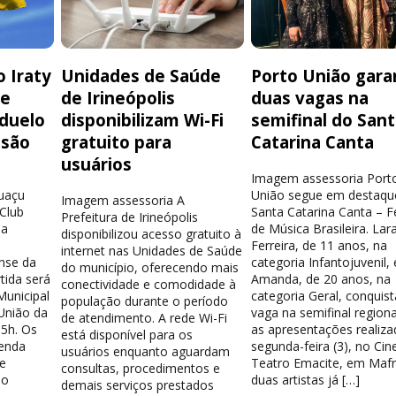
 Iraty
Unidades de Saúde
Porto União gara
de
de Irineópolis
duas vagas na
 duelo
disponibilizam Wi-Fi
semifinal do San
isão
gratuito para
Catarina Canta
usuários
Imagem assessoria Port
guaçu
União segue em destaqu
Imagem assessoria A
 Club
Santa Catarina Canta – Fe
Prefeitura de Irineópolis
la
de Música Brasileira. Lar
disponibilizou acesso gratuito à
Ferreira, de 11 anos, na
internet nas Unidades de Saúde
nse da
categoria Infantojuvenil, 
do município, oferecendo mais
tida será
Amanda, de 20 anos, na
conectividade e comodidade à
Municipal
categoria Geral, conquis
população durante o período
União da
vaga na semifinal region
de atendimento. A rede Wi-Fi
15h. Os
as apresentações realiza
está disponível para os
venda
segunda-feira (3), no Cin
usuários enquanto aguardam
e
Teatro Emacite, em Mafr
consultas, procedimentos e
 o
duas artistas já […]
demais serviços prestados