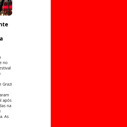
nte
ta
o
e no
stival
a
e Grazi
taram
al após
das na
e
a. As