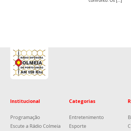
confronto. Os […]
Institucional
Categorias
R
Programação
Entretenimento
B
Escute a Rádio Colmeia
Esporte
C