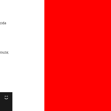
cida
Souza;