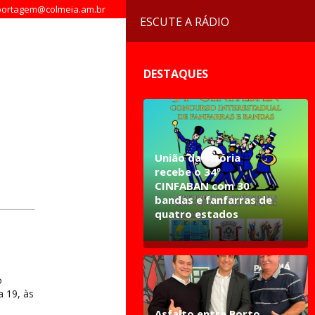
ortagem@colmeia.am.br
ESCUTE A RÁDIO
DESTAQUES
União da Vitória
recebe o 34º
CINFABAN com 30
bandas e fanfarras de
quatro estados
o
 19, às
Asfalto entre Porto