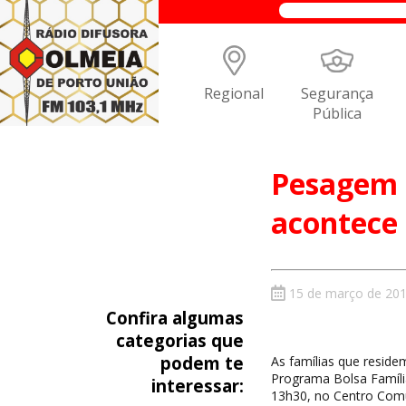
Regional
Segurança
Pública
Pesagem 
acontece 
15 de março de 20
Confira algumas
categorias que
podem te
As famílias que reside
Programa Bolsa Famíli
interessar:
13h30, no Centro Comu