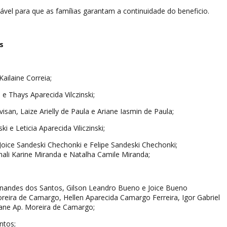
vel para que as famílias garantam a continuidade do beneficio.
s
ailaine Correia;
 e Thays Aparecida Vilczinski;
isan, Laize Arielly de Paula e Ariane Iasmin de Paula;
ski e Leticia Aparecida Viliczinski;
 Joice Sandeski Chechonki e Felipe Sandeski Chechonki;
thali Karine Miranda e Natalha Camile Miranda;
ernandes dos Santos, Gilson Leandro Bueno e Joice Bueno
eira de Camargo, Hellen Aparecida Camargo Ferreira, Igor Gabriel
iane Ap. Moreira de Camargo;
ntos;