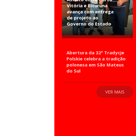
Vitória e Bituruna
avança com entrega
de projeto ao
Governo do Estado
Abertura da 32ª Tradycje
Polskie celebra a tradição
polonesa em São Mateus
do Sul
VER MAIS