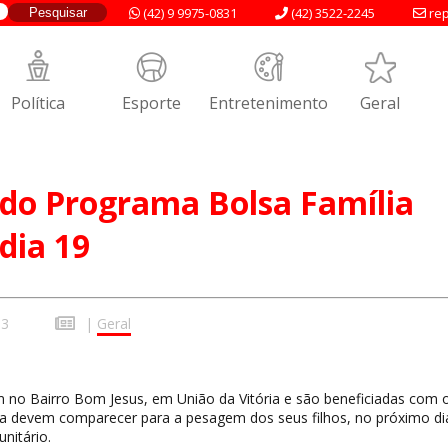
(42) 9 9975-0831
(42) 3522-2245
rep
Política
Esporte
Entretenimento
Geral
do Programa Bolsa Família
dia 19
13
|
Geral
m no Bairro Bom Jesus, em União da Vitória e são beneficiadas com 
a devem comparecer para a pesagem dos seus filhos, no próximo dia
nitário.