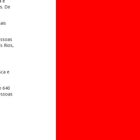
a e
s. De
ais
essoas
s Rios,
sca e
e 640
essoas