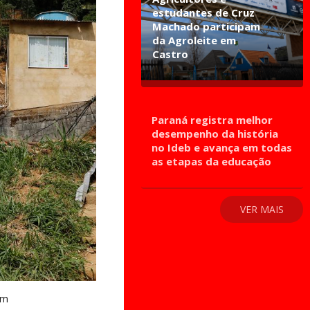
estudantes de Cruz
Machado participam
da Agroleite em
Castro
Paraná registra melhor
desempenho da história
no Ideb e avança em todas
as etapas da educação
VER MAIS
em