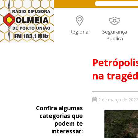
Regional
Segurança
Pública
Petrópoli
na tragéd
2 de março de 202
Confira algumas
categorias que
podem te
interessar: