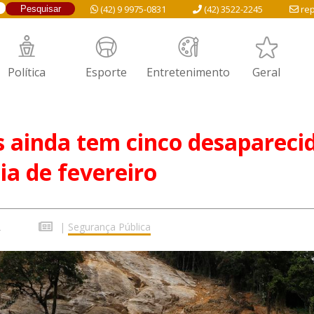
(42) 9 9975-0831
(42) 3522-2245
rep
Política
Esporte
Entretenimento
Geral
s ainda tem cinco desapareci
ia de fevereiro
2
|
Segurança Pública