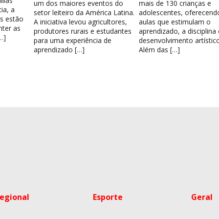
lias
um dos maiores eventos do
mais de 130 crianças e
ia, a
setor leiteiro da América Latina.
adolescentes, oferecend
os estão
A iniciativa levou agricultores,
aulas que estimulam o
nter as
produtores rurais e estudantes
aprendizado, a disciplina
…]
para uma experiência de
desenvolvimento artístico
aprendizado […]
Além das […]
egional
Esporte
Geral