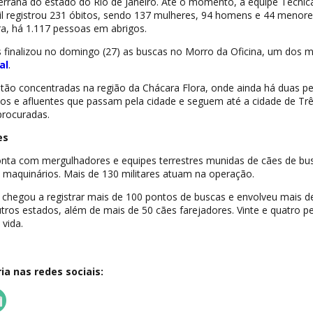
serrana do estado do Rio de Janeiro. Até o momento, a equipe Técnic
Civil registrou 231 óbitos, sendo 137 mulheres, 94 homens e 44 menore
a, há 1.117 pessoas em abrigos.
finalizou no domingo (27) as buscas no Morro da Oficina, um dos m
al
.
tão concentradas na região da Chácara Flora, onde ainda há duas p
ios e afluentes que passam pela cidade e seguem até a cidade de Trê
procuradas.
es
conta com mergulhadores e equipes terrestres munidas de cães de bu
 maquinários. Mais de 130 militares atuam na operação.
 chegou a registrar mais de 100 pontos de buscas e envolveu mais d
ros estados, além de mais de 50 cães farejadores. Vinte e quatro p
vida.
a nas redes sociais: