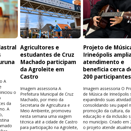
astral
Agricultores e
Projeto de Músic
s
estudantes de Cruz
Irineópolis ampli
uruna
Machado participam
atendimento e
da Agroleite em
beneficia cerca d
Castro
200 participante
o A
e
Imagem assessoria A
Imagem assessoria O Pr
iniciou o
Prefeitura Municipal de Cruz
de Música de Irineópolis
o
Machado, por meio da
expandindo suas atividad
tes da
Secretaria de Agricultura e
consolidando seu papel 
no. A
Meio Ambiente, promoveu
promoção da cultura, da
o,
nesta semana uma viagem
educação e da inclusão s
stina
técnica até a cidade de Castro
no município. Criado em 
hamado
para participação na Agroleite,
o projeto atende atualm