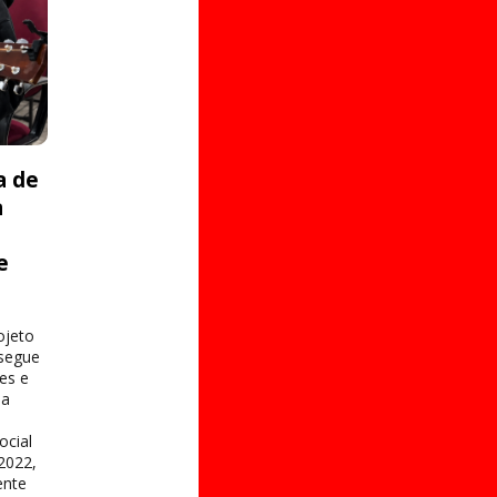
a de
a
e
s
ojeto
 segue
es e
na
ocial
2022,
ente