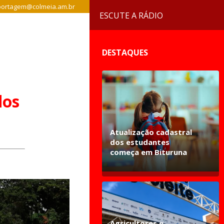
ortagem@colmeia.am.br
ESCUTE A RÁDIO
DESTAQUES
dos
Atualização cadastral
dos estudantes
começa em Bituruna
Agricultores e