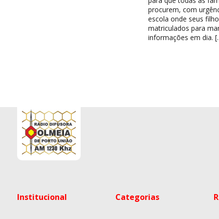
para que todas as famí
procurem, com urgênc
escola onde seus filh
matriculados para ma
informações em dia. [
Institucional
Categorias
R