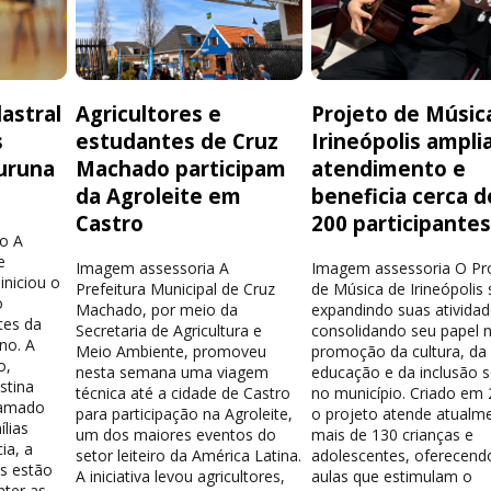
astral
Agricultores e
Projeto de Músic
s
estudantes de Cruz
Irineópolis ampli
uruna
Machado participam
atendimento e
da Agroleite em
beneficia cerca d
Castro
200 participante
o A
e
Imagem assessoria A
Imagem assessoria O Pr
iniciou o
Prefeitura Municipal de Cruz
de Música de Irineópolis
o
Machado, por meio da
expandindo suas atividad
tes da
Secretaria de Agricultura e
consolidando seu papel 
no. A
Meio Ambiente, promoveu
promoção da cultura, da
o,
nesta semana uma viagem
educação e da inclusão s
stina
técnica até a cidade de Castro
no município. Criado em 
hamado
para participação na Agroleite,
o projeto atende atualm
lias
um dos maiores eventos do
mais de 130 crianças e
ia, a
setor leiteiro da América Latina.
adolescentes, oferecend
os estão
A iniciativa levou agricultores,
aulas que estimulam o
nter as