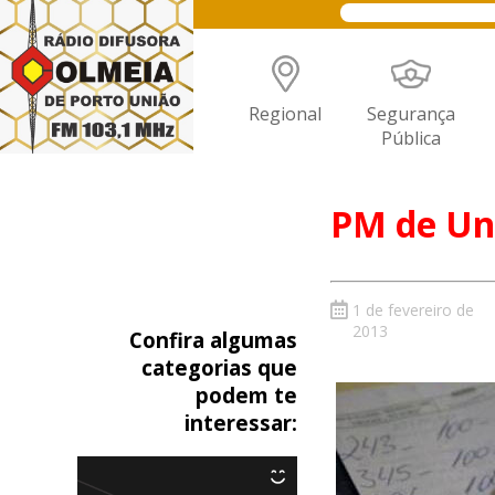
Regional
Segurança
Pública
PM de Uni
1 de fevereiro de
2013
Confira algumas
categorias que
podem te
interessar: