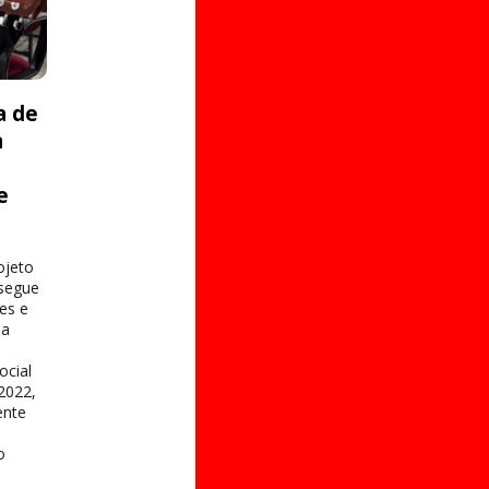
a de
a
e
s
ojeto
 segue
es e
na
ocial
2022,
ente
o