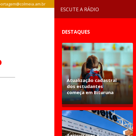
ortagem@colmeia.am.br
ESCUTE A RÁDIO
DESTAQUES
o
Atualização cadastral
dos estudantes
começa em Bituruna
Agricultores e