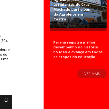
estudantes de Cruz
Machado participam
da Agroleite em
Castro
s
(SC),
Paraná registra melhor
desempenho da história
adora e
no Ideb e avança em todas
go do
as etapas da educação
a, uma
VER MAIS