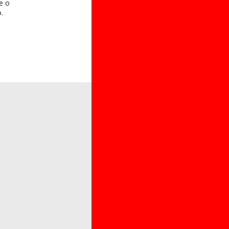
 e o
.