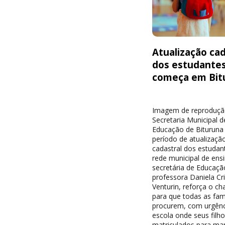
Atualização cad
dos estudante
começa em Bit
Imagem de reproduçã
Secretaria Municipal d
Educação de Bituruna 
período de atualizaçã
cadastral dos estudan
rede municipal de ensi
secretária de Educaçã
professora Daniela Cri
Venturin, reforça o c
para que todas as famí
procurem, com urgênc
escola onde seus filh
matriculados para ma