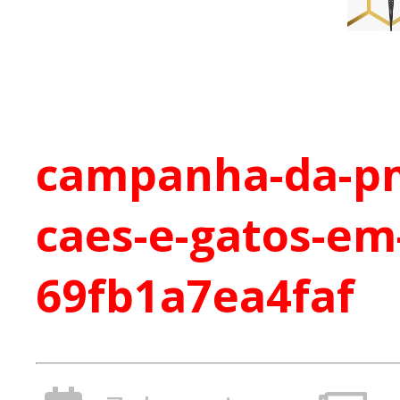
campanha-da-pm
caes-e-gatos-em
69fb1a7ea4faf