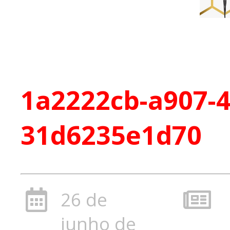
1a2222cb-a907-
31d6235e1d70
26 de
junho de