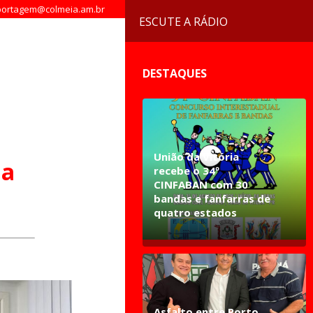
ortagem@colmeia.am.br
ESCUTE A RÁDIO
DESTAQUES
União da Vitória
na
recebe o 34º
CINFABAN com 30
bandas e fanfarras de
quatro estados
Asfalto entre Porto