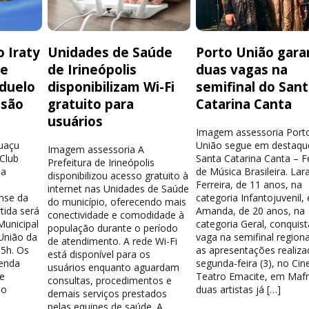
 Iraty
Unidades de Saúde
Porto União gara
de
de Irineópolis
duas vagas na
 duelo
disponibilizam Wi-Fi
semifinal do San
isão
gratuito para
Catarina Canta
usuários
Imagem assessoria Port
guaçu
União segue em destaqu
Imagem assessoria A
 Club
Santa Catarina Canta – Fe
Prefeitura de Irineópolis
la
de Música Brasileira. Lar
disponibilizou acesso gratuito à
Ferreira, de 11 anos, na
internet nas Unidades de Saúde
nse da
categoria Infantojuvenil, 
do município, oferecendo mais
tida será
Amanda, de 20 anos, na
conectividade e comodidade à
Municipal
categoria Geral, conquis
população durante o período
União da
vaga na semifinal region
de atendimento. A rede Wi-Fi
15h. Os
as apresentações realiza
está disponível para os
venda
segunda-feira (3), no Cin
usuários enquanto aguardam
e
Teatro Emacite, em Mafr
consultas, procedimentos e
 o
duas artistas já […]
demais serviços prestados
pelas equipes de saúde. A