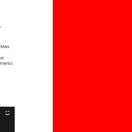
,
 Mais
va
dimento