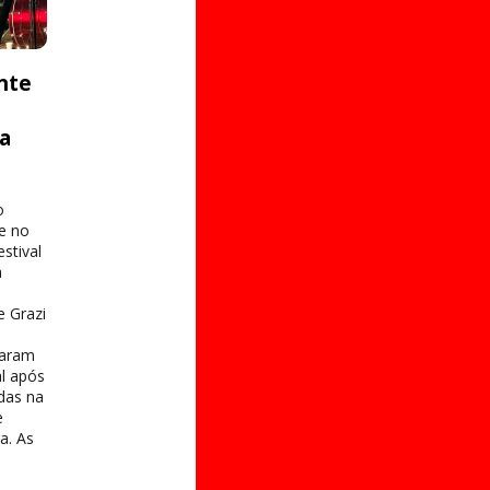
nte
ta
o
e no
stival
a
e Grazi
taram
al após
das na
e
a. As