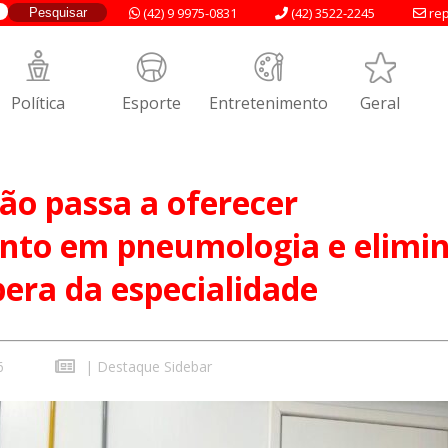
(42) 9 9975-0831
(42) 3522-2245
rep
Política
Esporte
Entretenimento
Geral
ão passa a oferecer
nto em pneumologia e elimi
spera da especialidade
6
|
Destaque Sidebar