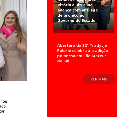
Vitória e Bituruna
avança com entrega
de projeto ao
Governo do Estado
Abertura da 32ª Tradycje
Polskie celebra a tradição
polonesa em São Mateus
do Sul
VER MAIS
entes
ado.
tar