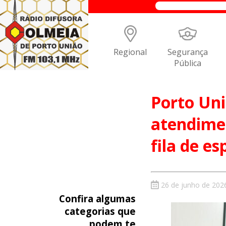
Regional
Segurança
Pública
Porto Uni
atendime
fila de e
26 de junho de 202
Confira algumas
categorias que
podem te