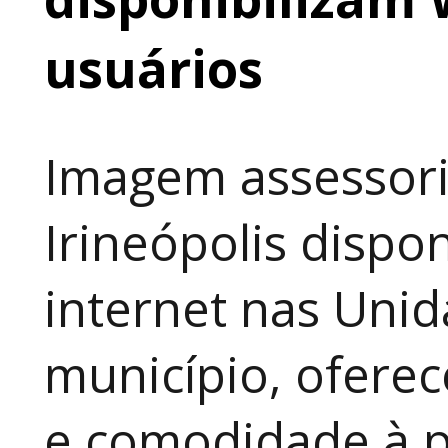
usuários
Imagem assessori
Irineópolis dispon
internet nas Uni
município, ofere
e comodidade à p