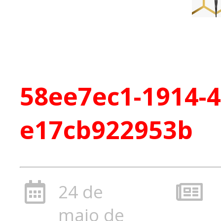
58ee7ec1-1914-4
e17cb922953b
24 de
maio de