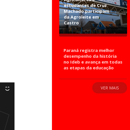
estudantes de Cruz
Machado participam
da Agroleite em
Castro
Paraná registra melhor
desempenho da história
no Ideb e avança em todas
as etapas da educação
VER MAIS