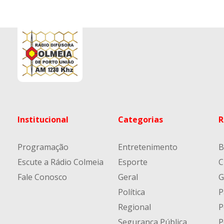
Institucional
Categorias
R
Programação
Entretenimento
B
Escute a Rádio Colmeia
Esporte
C
Fale Conosco
Geral
G
Política
P
Regional
P
Segurança Pública
P