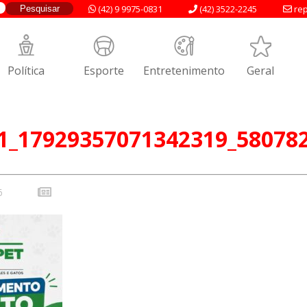
(42) 9 9975-0831
(42) 3522-2245
rep
Política
Esporte
Entretenimento
Geral
1_17929357071342319_58078
6