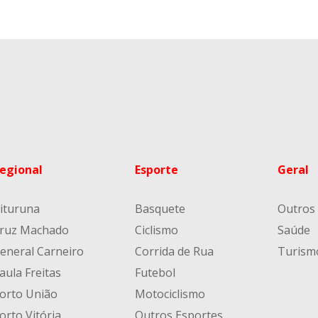
egional
Esporte
Geral
ituruna
Basquete
Outros
ruz Machado
Ciclismo
Saúde
eneral Carneiro
Corrida de Rua
Turism
aula Freitas
Futebol
orto União
Motociclismo
orto Vitória
Outros Esportes