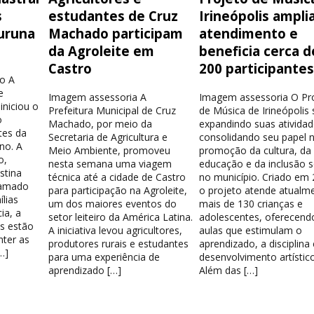
s
estudantes de Cruz
Irineópolis ampli
uruna
Machado participam
atendimento e
da Agroleite em
beneficia cerca d
Castro
200 participante
o A
e
Imagem assessoria A
Imagem assessoria O Pr
iniciou o
Prefeitura Municipal de Cruz
de Música de Irineópolis
o
Machado, por meio da
expandindo suas atividad
tes da
Secretaria de Agricultura e
consolidando seu papel 
no. A
Meio Ambiente, promoveu
promoção da cultura, da
o,
nesta semana uma viagem
educação e da inclusão s
stina
técnica até a cidade de Castro
no município. Criado em 
hamado
para participação na Agroleite,
o projeto atende atualm
lias
um dos maiores eventos do
mais de 130 crianças e
ia, a
setor leiteiro da América Latina.
adolescentes, oferecend
os estão
A iniciativa levou agricultores,
aulas que estimulam o
nter as
produtores rurais e estudantes
aprendizado, a disciplina
…]
para uma experiência de
desenvolvimento artístico
aprendizado […]
Além das […]