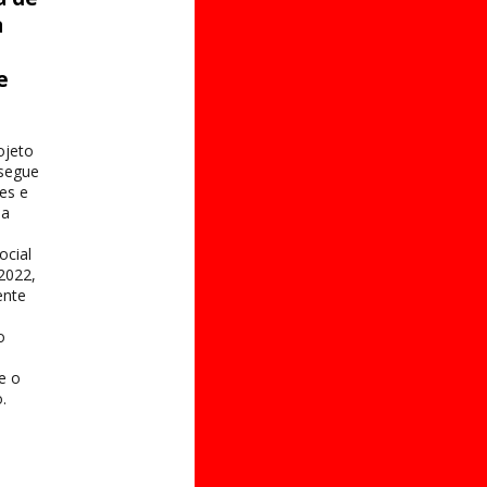
a
e
s
ojeto
 segue
es e
na
ocial
2022,
ente
o
 e o
.