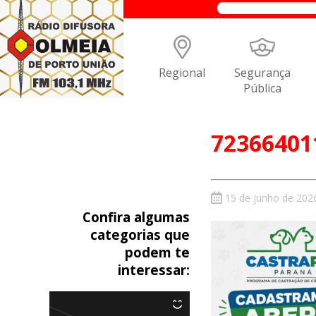
Regional
Segurança
Pública
72366401
15 de junho de 202
Confira algumas
categorias que
podem te
interessar: