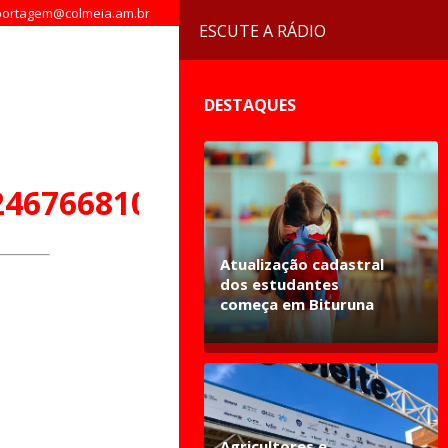
ortagem@colmeia.am.br
ESCUTE A RÁDIO
DESTAQUES
24676681020702_n
Atualização cadastral
dos estudantes
começa em Bituruna
Agricultores e