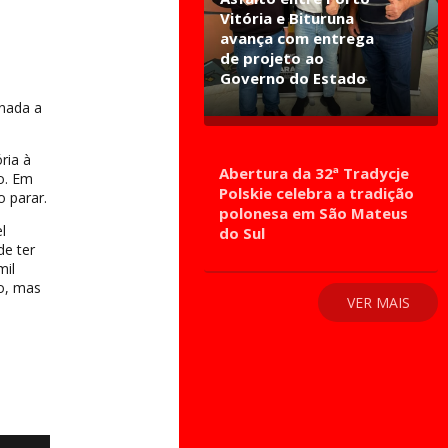
Vitória e Bituruna
avança com entrega
de projeto ao
Governo do Estado
onada a
ria à
Abertura da 32ª Tradycje
o. Em
Polskie celebra a tradição
 parar.
polonesa em São Mateus
l
do Sul
de ter
mil
ão, mas
VER MAIS