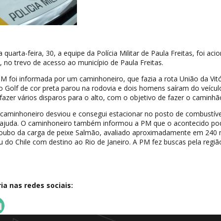
 quarta-feira, 30, a equipe da Polícia Militar de Paula Freitas, foi aci
no trevo de acesso ao município de Paula Freitas.
PM foi informada por um caminhoneiro, que fazia a rota União da Vitó
lo Golf de cor preta parou na rodovia e dois homens saíram do veícul
zer vários disparos para o alto, com o objetivo de fazer o caminhão
 caminhoneiro desviou e consegui estacionar no posto de combustíve
ar ajuda. O caminhoneiro também informou a PM que o acontecido po
roubo da carga de peixe Salmão, avaliado aproximadamente em 240 
iu do Chile com destino ao Rio de Janeiro. A PM fez buscas pela regi
a nas redes sociais: