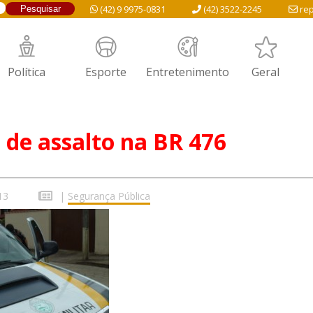
(42) 9 9975-0831
(42) 3522-2245
rep
Política
Esporte
Entretenimento
Geral
 de assalto na BR 476
13
|
Segurança Pública