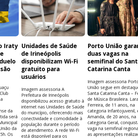
 Iraty
Unidades de Saúde
Porto União gara
de
de Irineópolis
duas vagas na
 duelo
disponibilizam Wi-Fi
semifinal do San
isão
gratuito para
Catarina Canta
usuários
Imagem assessoria Port
guaçu
União segue em destaqu
Imagem assessoria A
 Club
Santa Catarina Canta – Fe
Prefeitura de Irineópolis
la
de Música Brasileira. Lar
disponibilizou acesso gratuito à
Ferreira, de 11 anos, na
internet nas Unidades de Saúde
nse da
categoria Infantojuvenil, 
do município, oferecendo mais
tida será
Amanda, de 20 anos, na
conectividade e comodidade à
Municipal
categoria Geral, conquis
população durante o período
União da
vaga na semifinal region
de atendimento. A rede Wi-Fi
15h. Os
as apresentações realiza
está disponível para os