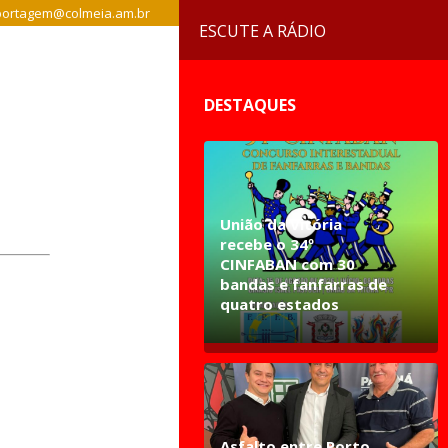
ortagem@colmeia.am.br
ESCUTE A RÁDIO
DESTAQUES
União da Vitória
recebe o 34º
CINFABAN com 30
bandas e fanfarras de
quatro estados
Asfalto entre Porto