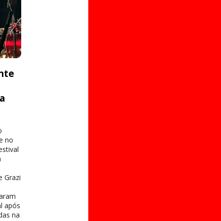
nte
ta
o
e no
stival
a
e Grazi
taram
al após
das na