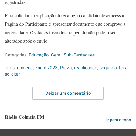
registradas.
Para solicitar a reaplicação do exame, o candidato deve acessar
Página do Participante e apresentar documento que comprove a
necessidade. Os dados inseridos no pedido não podem ser
alterados após o envio.
Categorias:
Educação
,
Geral
,
Sub-Destaques
Tags:
começa
,
Enem 2023
,
Prazo
,
reaplicação
,
segunda-feira
,
solicitar
Deixar um comentário
Rádio Colmeia FM
Ir para o topo