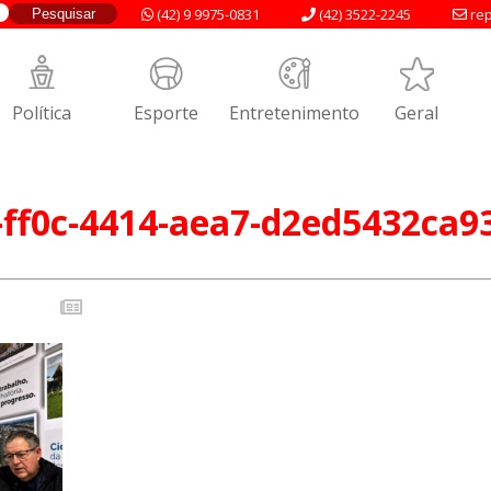
(42) 9 9975-0831
(42) 3522-2245
rep
Política
Esporte
Entretenimento
Geral
-ff0c-4414-aea7-d2ed5432ca9