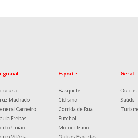
egional
Esporte
Geral
ituruna
Basquete
Outros
ruz Machado
Ciclismo
Saúde
eneral Carneiro
Corrida de Rua
Turism
aula Freitas
Futebol
orto União
Motociclismo
orto Vitória
Outros Esportes