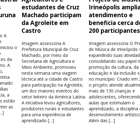
s
estudantes de Cruz
Irineópolis ampli
uruna
Machado participam
atendimento e
da Agroleite em
beneficia cerca d
Castro
200 participante
o A
e
Imagem assessoria A
Imagem assessoria O Pr
iniciou o
Prefeitura Municipal de Cruz
de Música de Irineópolis
o
Machado, por meio da
expandindo suas atividad
tes da
Secretaria de Agricultura e
consolidando seu papel 
no. A
Meio Ambiente, promoveu
promoção da cultura, da
o,
nesta semana uma viagem
educação e da inclusão s
stina
técnica até a cidade de Castro
no município. Criado em 
hamado
para participação na Agroleite,
o projeto atende atualm
lias
um dos maiores eventos do
mais de 130 crianças e
ia, a
setor leiteiro da América Latina.
adolescentes, oferecend
os estão
A iniciativa levou agricultores,
aulas que estimulam o
nter as
produtores rurais e estudantes
aprendizado, a disciplina
…]
para uma experiência de
desenvolvimento artístico
aprendizado […]
Além das […]