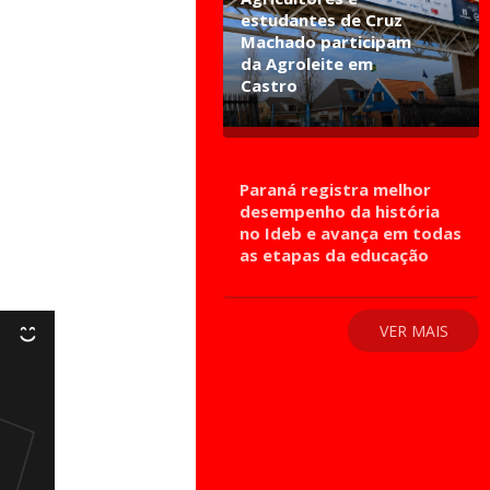
estudantes de Cruz
Machado participam
da Agroleite em
Castro
Paraná registra melhor
desempenho da história
no Ideb e avança em todas
as etapas da educação
VER MAIS