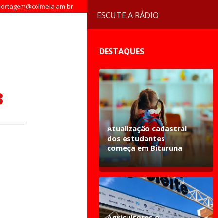
ortagem@colmeia.am.br
ESCUTE A RÁDIO
DESTAQUES
3
Atualização cadastral
dos estudantes
começa em Bituruna
Agricultores e