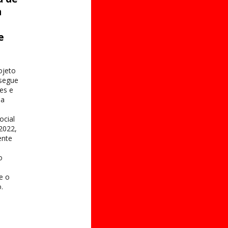
a
e
s
ojeto
 segue
es e
na
ocial
2022,
ente
o
 e o
.