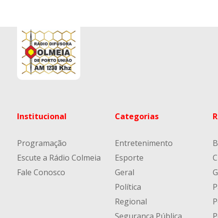
Institucional
Categorias
R
Programação
Entretenimento
B
Escute a Rádio Colmeia
Esporte
C
Fale Conosco
Geral
G
Política
P
Regional
P
Segurança Pública
P