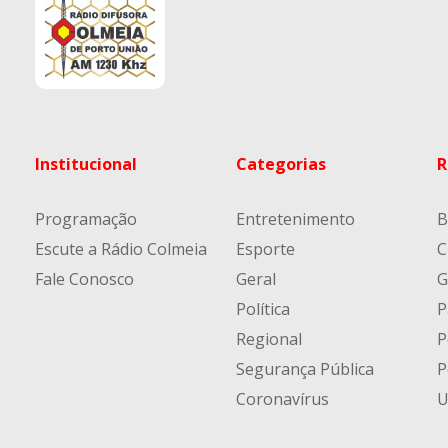
Institucional
Categorias
R
Programação
Entretenimento
B
Escute a Rádio Colmeia
Esporte
C
Fale Conosco
Geral
G
Política
P
Regional
P
Segurança Pública
P
Coronavírus
U