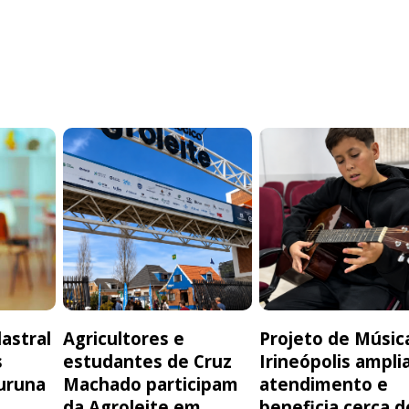
astral
Agricultores e
Projeto de Músic
s
estudantes de Cruz
Irineópolis ampli
uruna
Machado participam
atendimento e
da Agroleite em
beneficia cerca d