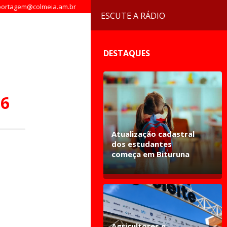
ortagem@colmeia.am.br
ESCUTE A RÁDIO
DESTAQUES
66
Atualização cadastral
dos estudantes
começa em Bituruna
Agricultores e