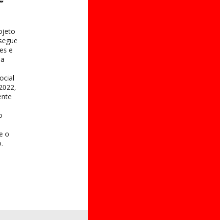
s
ojeto
 segue
es e
na
ocial
2022,
ente
o
 e o
.