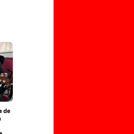
a de
a
e