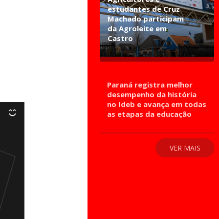
estudantes de Cruz
Machado participam
da Agroleite em
Castro
Paraná registra melhor
desempenho da história
no Ideb e avança em todas
as etapas da educação
VER MAIS