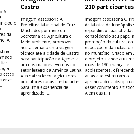
Castro
200 participante
o A
e
Imagem assessoria A
Imagem assessoria O Pr
iniciou o
Prefeitura Municipal de Cruz
de Música de Irineópolis
o
Machado, por meio da
expandindo suas atividad
tes da
Secretaria de Agricultura e
consolidando seu papel 
no. A
Meio Ambiente, promoveu
promoção da cultura, da
o,
nesta semana uma viagem
educação e da inclusão s
stina
técnica até a cidade de Castro
no município. Criado em 
hamado
para participação na Agroleite,
o projeto atende atualm
lias
um dos maiores eventos do
mais de 130 crianças e
ia, a
setor leiteiro da América Latina.
adolescentes, oferecend
os estão
A iniciativa levou agricultores,
aulas que estimulam o
nter as
produtores rurais e estudantes
aprendizado, a disciplina
…]
para uma experiência de
desenvolvimento artístico
aprendizado […]
Além das […]