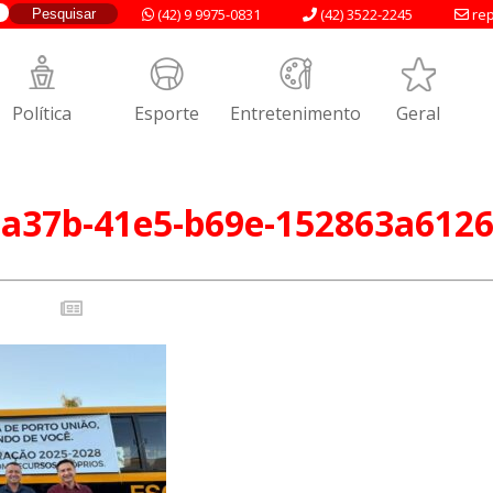
(42) 9 9975-0831
(42) 3522-2245
rep
Política
Esporte
Entretenimento
Geral
-a37b-41e5-b69e-152863a612