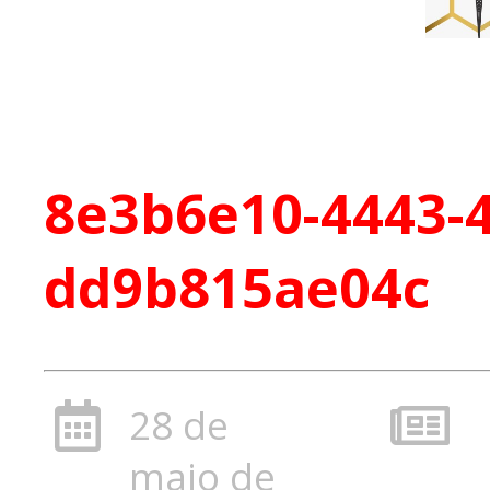
8e3b6e10-4443-4
dd9b815ae04c
28 de
maio de