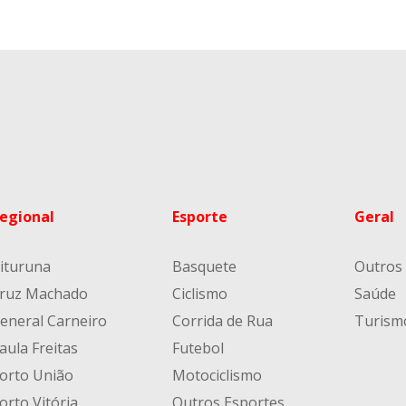
egional
Esporte
Geral
ituruna
Basquete
Outros
ruz Machado
Ciclismo
Saúde
eneral Carneiro
Corrida de Rua
Turism
aula Freitas
Futebol
orto União
Motociclismo
orto Vitória
Outros Esportes