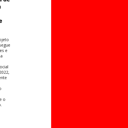
a
e
s
ojeto
 segue
es e
na
ocial
2022,
ente
o
 e o
.