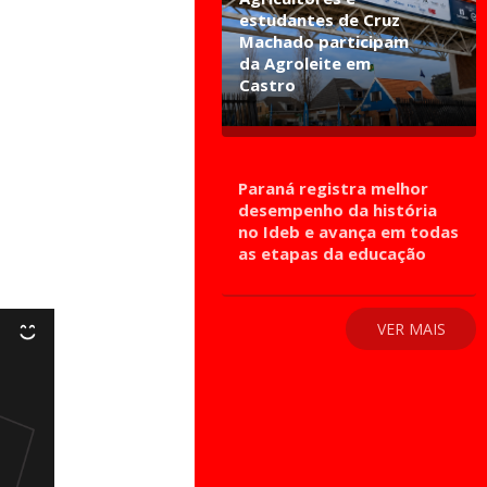
estudantes de Cruz
Machado participam
da Agroleite em
Castro
Paraná registra melhor
desempenho da história
no Ideb e avança em todas
as etapas da educação
VER MAIS