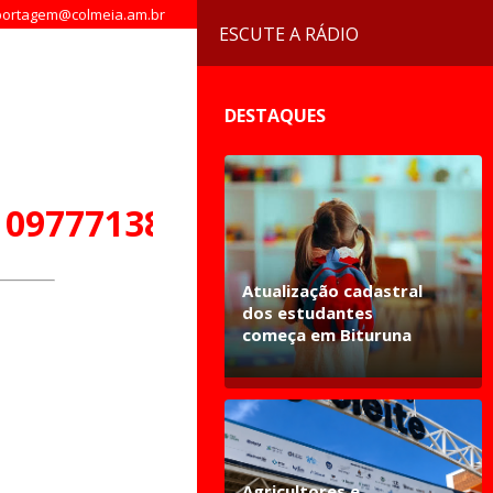
ortagem@colmeia.am.br
ESCUTE A RÁDIO
DESTAQUES
109777138264845_n
Atualização cadastral
dos estudantes
começa em Bituruna
Agricultores e