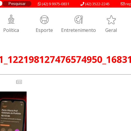
(42) 9 9975-0831
(42) 3522-2245
rep
Política
Esporte
Entretenimento
Geral
1_122198127476574950_1683