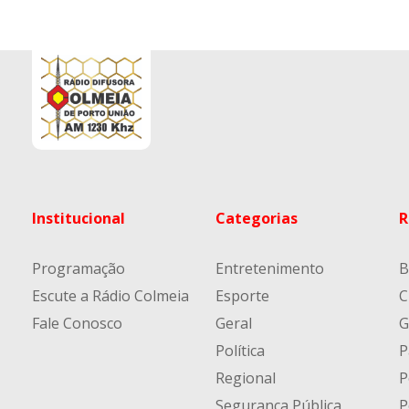
Institucional
Categorias
R
Programação
Entretenimento
B
Escute a Rádio Colmeia
Esporte
C
Fale Conosco
Geral
G
Política
P
Regional
P
Segurança Pública
P