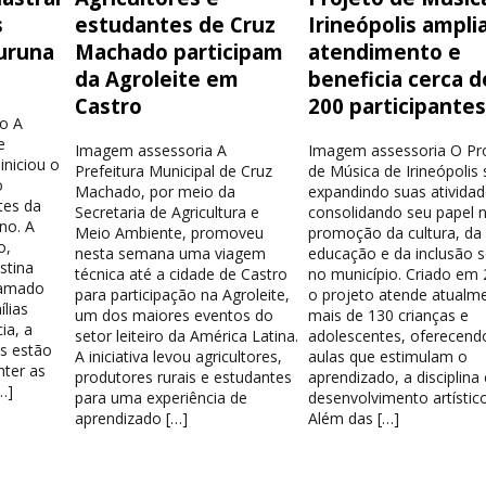
s
estudantes de Cruz
Irineópolis ampli
uruna
Machado participam
atendimento e
da Agroleite em
beneficia cerca d
Castro
200 participante
o A
e
Imagem assessoria A
Imagem assessoria O Pr
iniciou o
Prefeitura Municipal de Cruz
de Música de Irineópolis
o
Machado, por meio da
expandindo suas atividad
tes da
Secretaria de Agricultura e
consolidando seu papel 
no. A
Meio Ambiente, promoveu
promoção da cultura, da
o,
nesta semana uma viagem
educação e da inclusão s
stina
técnica até a cidade de Castro
no município. Criado em 
hamado
para participação na Agroleite,
o projeto atende atualm
lias
um dos maiores eventos do
mais de 130 crianças e
ia, a
setor leiteiro da América Latina.
adolescentes, oferecend
os estão
A iniciativa levou agricultores,
aulas que estimulam o
nter as
produtores rurais e estudantes
aprendizado, a disciplina
…]
para uma experiência de
desenvolvimento artístico
aprendizado […]
Além das […]