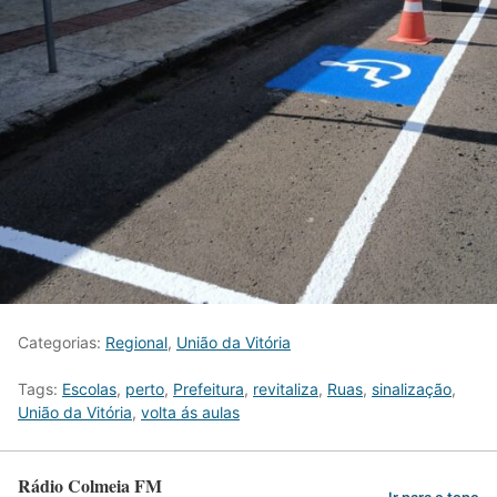
Categorias:
Regional
,
União da Vitória
Tags:
Escolas
,
perto
,
Prefeitura
,
revitaliza
,
Ruas
,
sinalização
,
União da Vitória
,
volta ás aulas
Rádio Colmeia FM