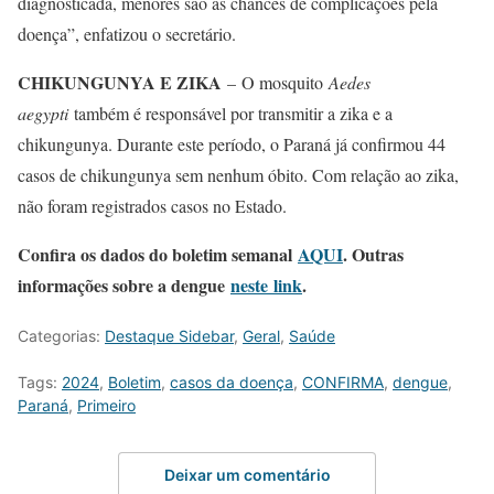
diagnosticada, menores são as chances de complicações pela
doença”, enfatizou o secretário.
CHIKUNGUNYA E ZIKA
– O mosquito
Aedes
aegypti
também é responsável por transmitir a zika e a
chikungunya. Durante este período, o Paraná já confirmou 44
casos de chikungunya sem nenhum óbito. Com relação ao zika,
não foram registrados casos no Estado.
Confira os dados do boletim semanal
AQUI
. Outras
informações sobre a dengue
neste link
.
Categorias:
Destaque Sidebar
,
Geral
,
Saúde
Tags:
2024
,
Boletim
,
casos da doença
,
CONFIRMA
,
dengue
,
Paraná
,
Primeiro
Deixar um comentário