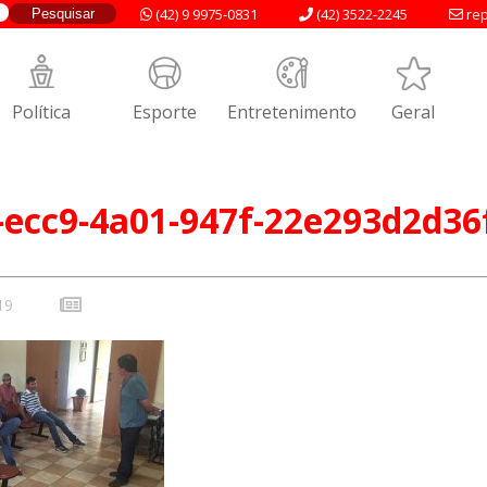
(42) 9 9975-0831
(42) 3522-2245
rep
Política
Esporte
Entretenimento
Geral
-ecc9-4a01-947f-22e293d2d36
19