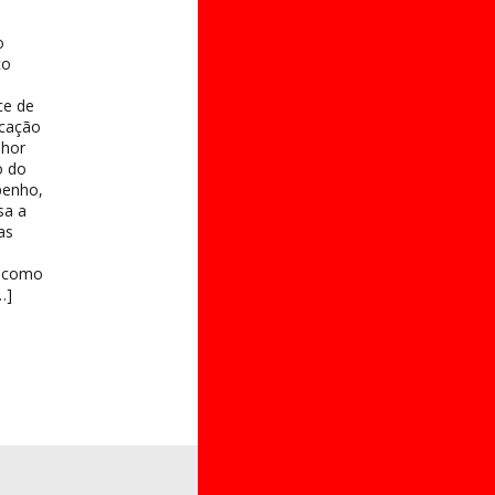
o
co
o
ce de
ucação
lhor
o do
penho,
sa a
as
e como
…]