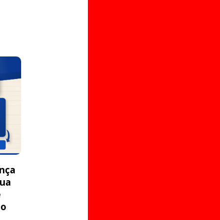
ança
sua
e
no