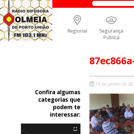
Regional
Segurança
Pública
87ec866a
19 de janeiro de 20
Confira algumas
categorias que
podem te
interessar: