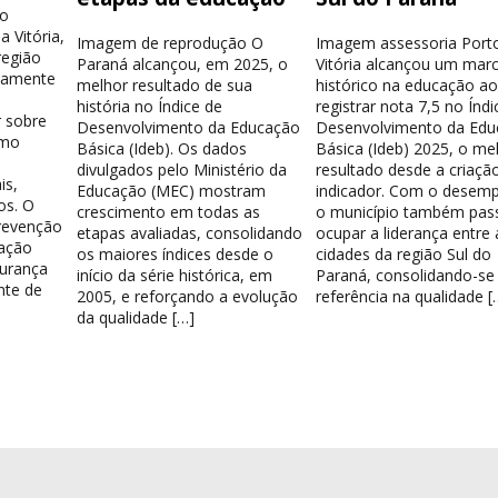
ão
 Vitória,
Imagem de reprodução O
Imagem assessoria Port
região
Paraná alcançou, em 2025, o
Vitória alcançou um mar
tamente
melhor resultado de sua
histórico na educação a
história no Índice de
registrar nota 7,5 no Índi
r sobre
Desenvolvimento da Educação
Desenvolvimento da Ed
omo
Básica (Ideb). Os dados
Básica (Ideb) 2025, o me
divulgados pelo Ministério da
resultado desde a criaçã
is,
Educação (MEC) mostram
indicador. Com o desem
os. O
crescimento em todas as
o município também pas
prevenção
etapas avaliadas, consolidando
ocupar a liderança entre 
lação
os maiores índices desde o
cidades da região Sul do
urança
início da série histórica, em
Paraná, consolidando-s
nte de
2005, e reforçando a evolução
referência na qualidade [
da qualidade […]