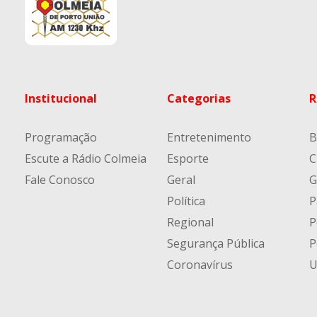
Institucional
Categorias
R
Programação
Entretenimento
B
Escute a Rádio Colmeia
Esporte
C
Fale Conosco
Geral
G
Política
P
Regional
P
Segurança Pública
P
Coronavírus
U