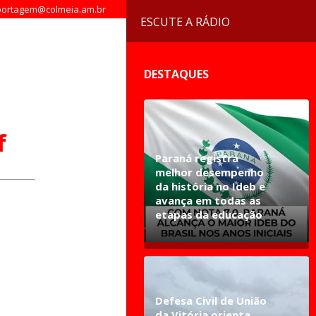
ortagem@colmeia.am.br
ESCUTE A RÁDIO
DESTAQUES
f
Paraná registra
melhor desempenho
da história no Ideb e
avança em todas as
etapas da educação
Defesa Civil de União
da Vitória orienta