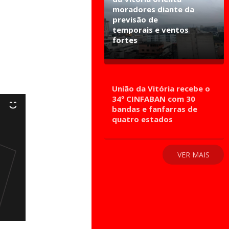
moradores diante da
previsão de
temporais e ventos
fortes
União da Vitória recebe o
34º CINFABAN com 30
bandas e fanfarras de
quatro estados
VER MAIS