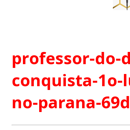
professor-do-
conquista-1o-l
no-parana-69