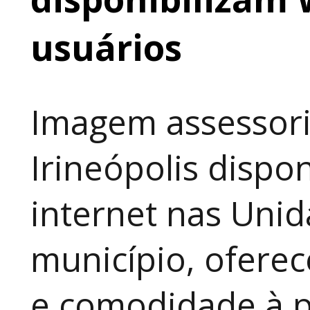
usuários
Imagem assessori
Irineópolis dispon
internet nas Uni
município, ofere
e comodidade à p