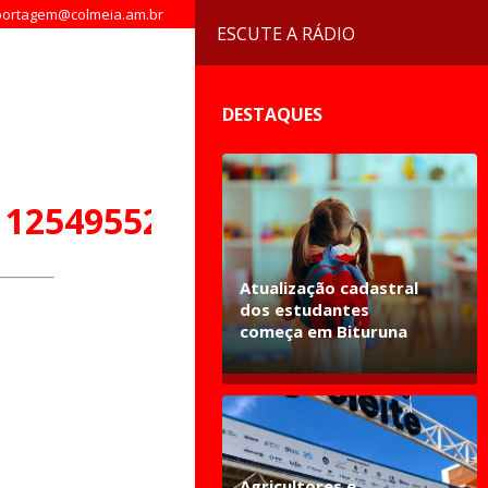
ortagem@colmeia.am.br
ESCUTE A RÁDIO
DESTAQUES
112549552119898_n
Atualização cadastral
dos estudantes
começa em Bituruna
Agricultores e