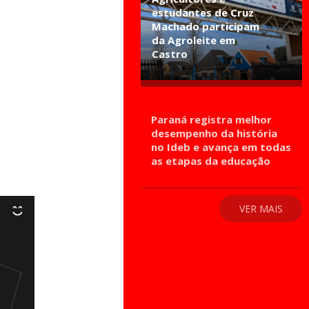
estudantes de Cruz
Machado participam
da Agroleite em
Castro
Paraná registra melhor
desempenho da história
no Ideb e avança em todas
as etapas da educação
VER MAIS