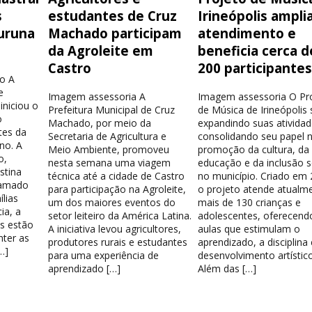
s
estudantes de Cruz
Irineópolis ampli
uruna
Machado participam
atendimento e
da Agroleite em
beneficia cerca d
Castro
200 participante
o A
e
Imagem assessoria A
Imagem assessoria O Pr
iniciou o
Prefeitura Municipal de Cruz
de Música de Irineópolis
o
Machado, por meio da
expandindo suas atividad
tes da
Secretaria de Agricultura e
consolidando seu papel 
no. A
Meio Ambiente, promoveu
promoção da cultura, da
o,
nesta semana uma viagem
educação e da inclusão s
stina
técnica até a cidade de Castro
no município. Criado em 
hamado
para participação na Agroleite,
o projeto atende atualm
lias
um dos maiores eventos do
mais de 130 crianças e
ia, a
setor leiteiro da América Latina.
adolescentes, oferecend
os estão
A iniciativa levou agricultores,
aulas que estimulam o
nter as
produtores rurais e estudantes
aprendizado, a disciplina
…]
para uma experiência de
desenvolvimento artístico
aprendizado […]
Além das […]