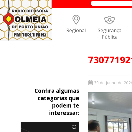
Regional
Segurança
Pública
73077192
30 de junho de 202
Confira algumas
categorias que
podem te
interessar: