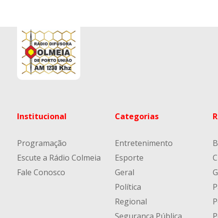
Institucional
Categorias
R
Programação
Entretenimento
B
Escute a Rádio Colmeia
Esporte
C
Fale Conosco
Geral
G
Política
P
Regional
P
Segurança Pública
P