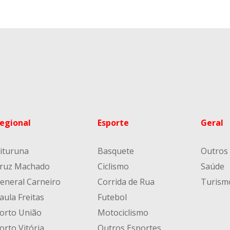
egional
Esporte
Geral
ituruna
Basquete
Outros
ruz Machado
Ciclismo
Saúde
eneral Carneiro
Corrida de Rua
Turism
aula Freitas
Futebol
orto União
Motociclismo
orto Vitória
Outros Esportes