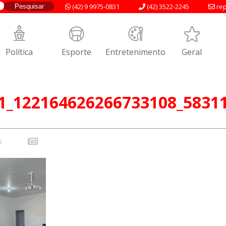
(42) 9 9975-0831
(42) 3522-2245
rep
Política
Esporte
Entretenimento
Geral
1_122164626266733108_5831
6