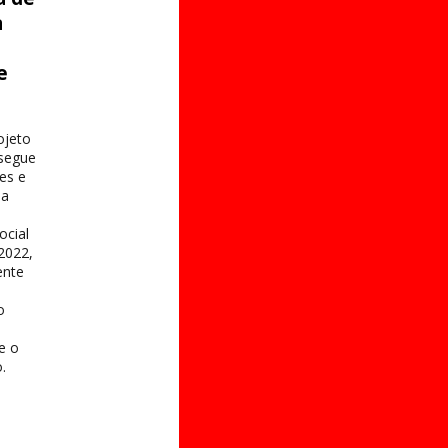
a
e
s
ojeto
 segue
es e
na
ocial
2022,
ente
o
 e o
.