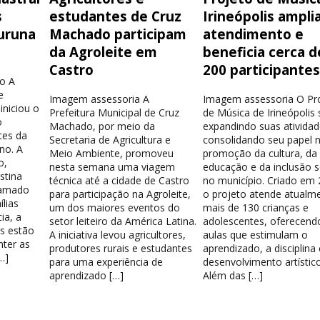
s
estudantes de Cruz
Irineópolis ampli
uruna
Machado participam
atendimento e
da Agroleite em
beneficia cerca d
Castro
200 participante
o A
e
Imagem assessoria A
Imagem assessoria O Pr
iniciou o
Prefeitura Municipal de Cruz
de Música de Irineópolis
o
Machado, por meio da
expandindo suas atividad
tes da
Secretaria de Agricultura e
consolidando seu papel 
no. A
Meio Ambiente, promoveu
promoção da cultura, da
o,
nesta semana uma viagem
educação e da inclusão s
stina
técnica até a cidade de Castro
no município. Criado em 
hamado
para participação na Agroleite,
o projeto atende atualm
lias
um dos maiores eventos do
mais de 130 crianças e
ia, a
setor leiteiro da América Latina.
adolescentes, oferecend
os estão
A iniciativa levou agricultores,
aulas que estimulam o
nter as
produtores rurais e estudantes
aprendizado, a disciplina
…]
para uma experiência de
desenvolvimento artístico
aprendizado […]
Além das […]