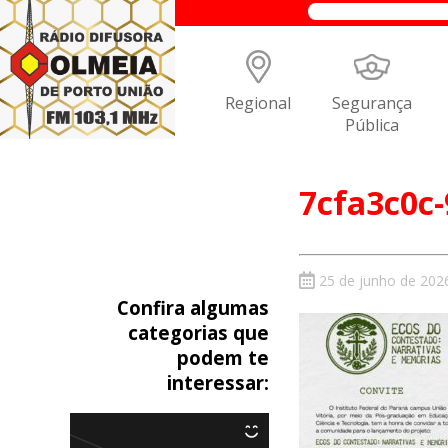
Regional
Segurança
Pública
7cfa3c0c-
25 de junho de 202
Confira algumas
categorias que
podem te
interessar: