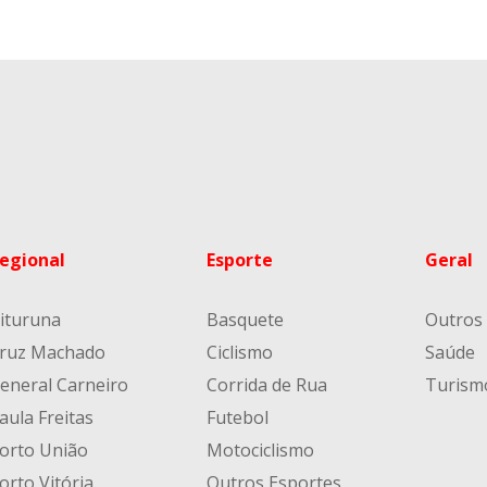
egional
Esporte
Geral
ituruna
Basquete
Outros
ruz Machado
Ciclismo
Saúde
eneral Carneiro
Corrida de Rua
Turism
aula Freitas
Futebol
orto União
Motociclismo
orto Vitória
Outros Esportes