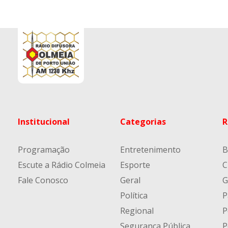
Institucional
Categorias
R
Programação
Entretenimento
B
Escute a Rádio Colmeia
Esporte
C
Fale Conosco
Geral
G
Política
P
Regional
P
Segurança Pública
P