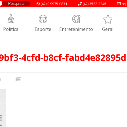
(42) 9 9975-0831
(42) 3522-2245
rep
Política
Esporte
Entretenimento
Geral
9bf3-4cfd-b8cf-fabd4e82895d
6