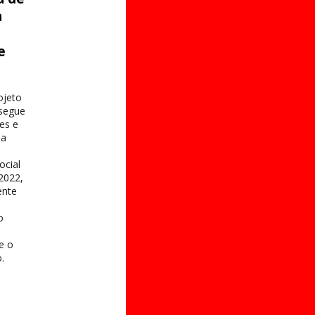
a
e
s
ojeto
 segue
es e
na
ocial
2022,
ente
o
 e o
.