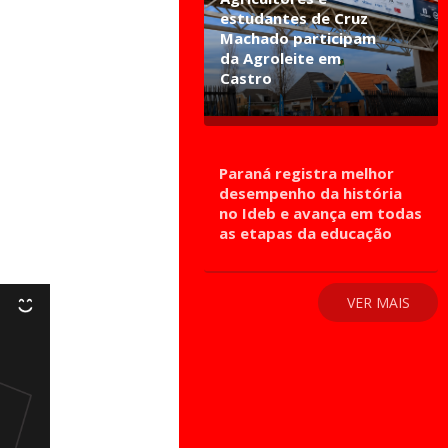
estudantes de Cruz
Machado participam
da Agroleite em
Castro
Paraná registra melhor
desempenho da história
no Ideb e avança em todas
as etapas da educação
VER MAIS