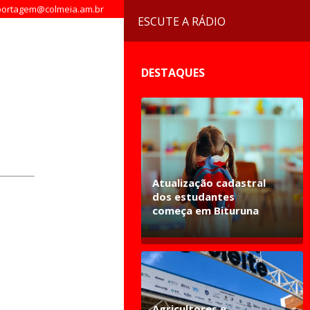
ortagem@colmeia.am.br
ESCUTE A RÁDIO
DESTAQUES
Atualização cadastral
dos estudantes
começa em Bituruna
Agricultores e