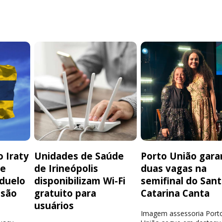
 Iraty
Unidades de Saúde
Porto União gara
de
de Irineópolis
duas vagas na
 duelo
disponibilizam Wi-Fi
semifinal do San
isão
gratuito para
Catarina Canta
usuários
Imagem assessoria Port