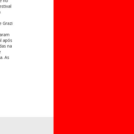
e no
stival
a
e Grazi
taram
al após
das na
e
a. As