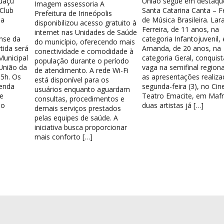
guaçu
União segue em destaqu
Imagem assessoria A
 Club
Santa Catarina Canta – Fe
Prefeitura de Irineópolis
la
de Música Brasileira. Lar
disponibilizou acesso gratuito à
Ferreira, de 11 anos, na
internet nas Unidades de Saúde
nse da
categoria Infantojuvenil, 
do município, oferecendo mais
tida será
Amanda, de 20 anos, na
conectividade e comodidade à
Municipal
categoria Geral, conquis
população durante o período
União da
vaga na semifinal region
de atendimento. A rede Wi-Fi
15h. Os
as apresentações realiza
está disponível para os
venda
segunda-feira (3), no Cin
usuários enquanto aguardam
e
Teatro Emacite, em Mafr
consultas, procedimentos e
 o
duas artistas já […]
demais serviços prestados
pelas equipes de saúde. A
iniciativa busca proporcionar
mais conforto […]