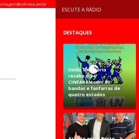
ortagem@colmeia.am.br
ESCUTE A RÁDIO
DESTAQUES
União da Vitória
recebe o 34º
CINFABAN com 30
bandas e fanfarras de
quatro estados
Asfalto entre Porto