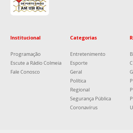
Institucional
Categorias
R
Programação
Entretenimento
B
Escute a Rádio Colmeia
Esporte
C
Fale Conosco
Geral
G
Política
P
Regional
P
Segurança Pública
P
Coronavírus
U