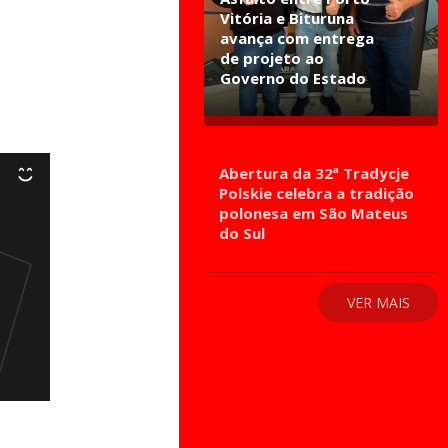
Vitória e Bituruna
avança com entrega
de projeto ao
Governo do Estado
Abertura da 32ª Tradycje
Polskie celebra a tradição
polonesa em São Mateus
do Sul
VER MAIS