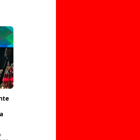
nte
ta
o