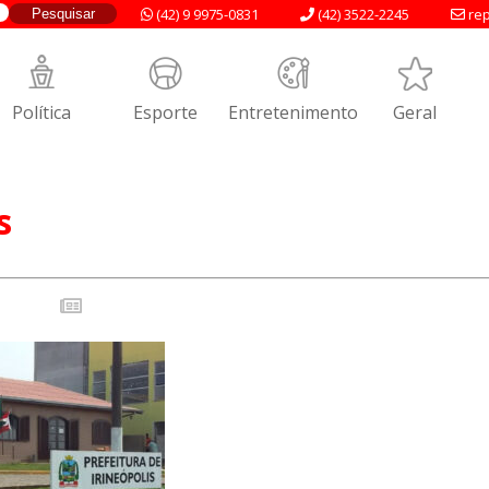
(42) 9 9975-0831
(42) 3522-2245
rep
Política
Esporte
Entretenimento
Geral
s