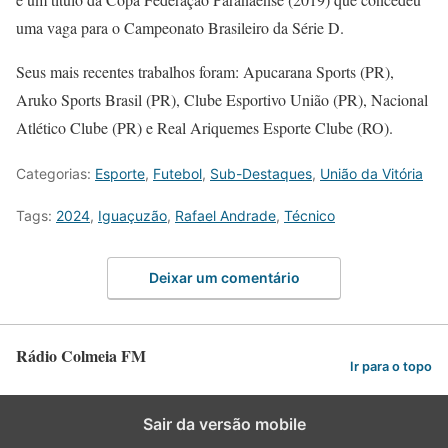
uma vaga para o Campeonato Brasileiro da Série D.
Seus mais recentes trabalhos foram: Apucarana Sports (PR),
Aruko Sports Brasil (PR), Clube Esportivo União (PR), Nacional
Atlético Clube (PR) e Real Ariquemes Esporte Clube (RO).
Categorias:
Esporte
,
Futebol
,
Sub-Destaques
,
União da Vitória
Tags:
2024
,
Iguaçuzão
,
Rafael Andrade
,
Técnico
Deixar um comentário
Rádio Colmeia FM
Ir para o topo
Sair da versão mobile