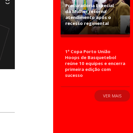
Procuradoria Especial
da Mulher retorna
atendimento após o
recesso regimental
1ª Copa Porto União
Hoops de Basquetebol
reúne 10 equipes e encerra
primeira edição com
sucesso
VER MAIS