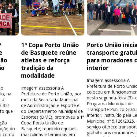
ª
1ª Copa Porto União
Porto União inici
e
de Basquete reúne
transporte gratu
ção
atletas e reforça
para moradores 
ão
tradição da
interior
modalidade
Imagem assessoria A
Prefeitura de Porto Uniã
ão
Imagem assessoria A
colocou em funcionamen
io, na
Prefeitura de Porto União, por
nesta segunda-feira (3), 
 à
meio da Secretaria Municipal
Programa Municipal de
a 32ª
de Administração e Esporte e
Transporte Público Gratu
nto que
do Departamento Municipal de
Interior. Instituído pela Le
Esportes (DME), promoveu a 1ª
Municipal nº 5.126/2025,
ação
Copa Porto União de
serviço oferece transpor
ação do
Basquete, reunindo equipes
gratuito aos moradores 
do como
masculinas e femininas em