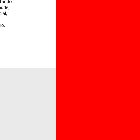
itando
aúde,
ial,
io.