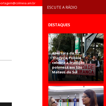
ortagem@colmeia.am.br
ESCUTE A RÁDIO
DESTAQUES
Abertura da 32ª
Tradycje Polskie
celebra a tradição
polonesa em São
Mateus do Sul