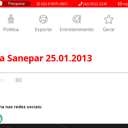
(42) 9 9975-0831
(42) 3522-2245
rep
Política
Esporte
Entretenimento
Geral
a Sanepar 25.01.2013
13
a nas redes sociais: