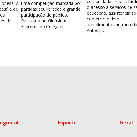
comunidades rurais, facil
lonesa. A
uma competição marcada por
o acesso a serviços de s
esfile de
partidas equilibradas e grande
educação, assistência soc
los
participação do público.
comércio e demais
tes de
Realizado no Ginásio de
atendimentos no municíp
Esportes do Colégio […]
Antes […]
egional
Esporte
Geral