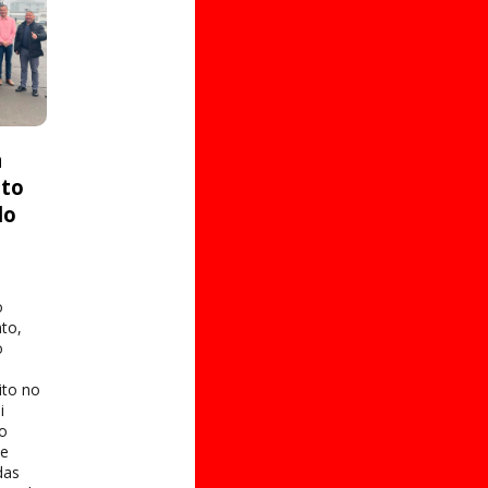
a
ito
do
o
to,
o
ito no
i
 o
te
das