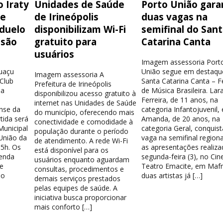
 Iraty
Unidades de Saúde
Porto União gara
de
de Irineópolis
duas vagas na
 duelo
disponibilizam Wi-Fi
semifinal do San
isão
gratuito para
Catarina Canta
usuários
Imagem assessoria Port
guaçu
União segue em destaqu
Imagem assessoria A
 Club
Santa Catarina Canta – Fe
Prefeitura de Irineópolis
la
de Música Brasileira. Lar
disponibilizou acesso gratuito à
Ferreira, de 11 anos, na
internet nas Unidades de Saúde
nse da
categoria Infantojuvenil, 
do município, oferecendo mais
tida será
Amanda, de 20 anos, na
conectividade e comodidade à
Municipal
categoria Geral, conquis
população durante o período
União da
vaga na semifinal region
de atendimento. A rede Wi-Fi
15h. Os
as apresentações realiza
está disponível para os
venda
segunda-feira (3), no Cin
usuários enquanto aguardam
e
Teatro Emacite, em Mafr
consultas, procedimentos e
 o
duas artistas já […]
demais serviços prestados
pelas equipes de saúde. A
iniciativa busca proporcionar
mais conforto […]