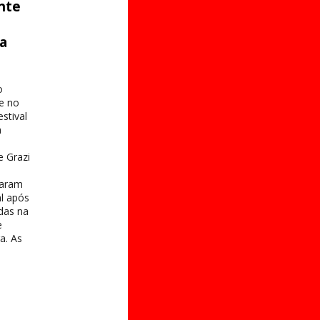
nte
ta
o
e no
stival
a
e Grazi
taram
al após
das na
e
a. As