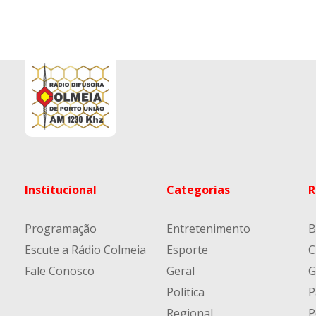
Institucional
Categorias
R
Programação
Entretenimento
B
Escute a Rádio Colmeia
Esporte
C
Fale Conosco
Geral
G
Política
P
Regional
P