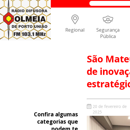
Regional
Segurança
Pública
São Mateu
de inovaç
estratégi
20 de fevereiro de
2025
Confira algumas
categorias que
podem te