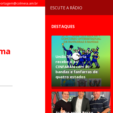
ortagem@colmeia.am.br
ESCUTE A RÁDIO
DESTAQUES
ema
União da Vitória
recebe o 34º
CINFABAN com 30
bandas e fanfarras de
quatro estados
Asfalto entre Porto