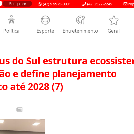
(42) 9 9975-0831
(42) 3522-2245
rep
Política
Esporte
Entretenimento
Geral
s do Sul estrutura ecossist
ão e define planejamento
co até 2028 (7)