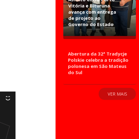
Vitória e Bituruna
avança com entrega
de projeto ao
Governo do Estado
Abertura da 32ª Tradycje
Polskie celebra a tradição
polonesa em São Mateus
do Sul
VER MAIS