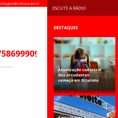
ortagem@colmeia.am.br
ESCUTE A RÁDIO
DESTAQUES
7586999093268_n
Atualização cadastral
dos estudantes
começa em Bituruna
Agricultores e