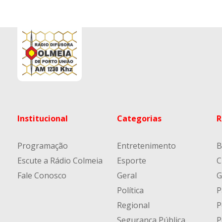
Institucional
Categorias
R
Programação
Entretenimento
B
Escute a Rádio Colmeia
Esporte
C
Fale Conosco
Geral
G
Política
P
Regional
P
Segurança Pública
P