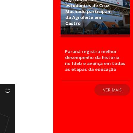
estudantes de Cruz
Machado participam
da Agroleite em
Castro
Paraná registra melhor
desempenho da história
no Ideb e avança em todas
as etapas da educação
VER MAIS