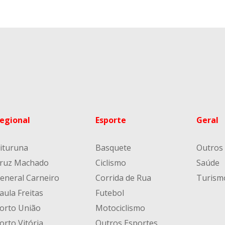
egional
Esporte
Geral
ituruna
Basquete
Outros
ruz Machado
Ciclismo
Saúde
eneral Carneiro
Corrida de Rua
Turism
aula Freitas
Futebol
orto União
Motociclismo
orto Vitória
Outros Esportes