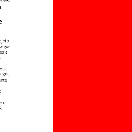
a
e
s
ojeto
 segue
es e
na
ocial
2022,
ente
o
 e o
.