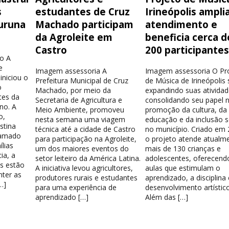
s
estudantes de Cruz
Irineópolis ampli
uruna
Machado participam
atendimento e
da Agroleite em
beneficia cerca d
Castro
200 participante
o A
e
Imagem assessoria A
Imagem assessoria O Pr
iniciou o
Prefeitura Municipal de Cruz
de Música de Irineópolis
o
Machado, por meio da
expandindo suas atividad
tes da
Secretaria de Agricultura e
consolidando seu papel 
no. A
Meio Ambiente, promoveu
promoção da cultura, da
o,
nesta semana uma viagem
educação e da inclusão s
stina
técnica até a cidade de Castro
no município. Criado em 
hamado
para participação na Agroleite,
o projeto atende atualm
lias
um dos maiores eventos do
mais de 130 crianças e
ia, a
setor leiteiro da América Latina.
adolescentes, oferecend
os estão
A iniciativa levou agricultores,
aulas que estimulam o
nter as
produtores rurais e estudantes
aprendizado, a disciplina
…]
para uma experiência de
desenvolvimento artístico
aprendizado […]
Além das […]