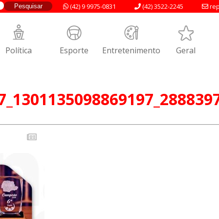
(42) 9 9975-0831
(42) 3522-2245
rep
Política
Esporte
Entretenimento
Geral
7_1301135098869197_288839