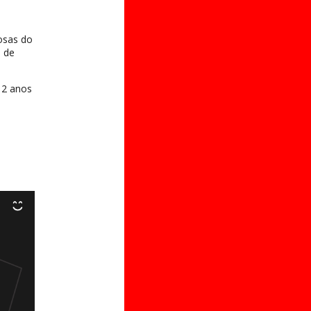
gosas do
o de
12 anos