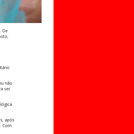
. De
sto,
tário
 ou não
a ser
lógica
s, após
s. Com