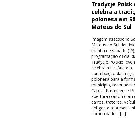
Tradycje Polski
celebra a tradi
polonesa em S
Mateus do Sul
Imagem assessoria S
Mateus do Sul deu iníc
manhã de sábado (1º),
programação oficial d
Tradycje Polskie, eve
celebra a história e a
contribuição da imigr
polonesa para a form
município, reconheci
Capital Paranaense Po
abertura contou com d
carros, tratores, veícu
antigos e representan
comunidades, […]