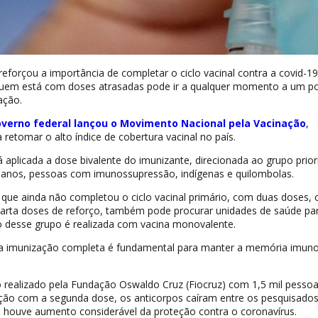
reforçou a importância de completar o ciclo vacinal contra a covid-19
uem está com doses atrasadas pode ir a qualquer momento a um po
ação.
verno federal lançou o Movimento Nacional pela Vacinação
,
retomar o alto índice de cobertura vacinal no país.
 aplicada a dose bivalente do imunizante, direcionada ao grupo priori
 anos, pessoas com imunossupressão, indígenas e quilombolas.
 que ainda não completou o ciclo vacinal primário, com duas doses,
quarta doses de reforço, também pode procurar unidades de saúde par
o desse grupo é realizada com vacina monovalente.
 a imunização completa é fundamental para manter a memória imuno
realizado pela Fundação Oswaldo Cruz (Fiocruz) com 1,5 mil pessoa
ção com a segunda dose, os anticorpos caíram entre os pesquisado
, houve aumento considerável da proteção contra o coronavírus.