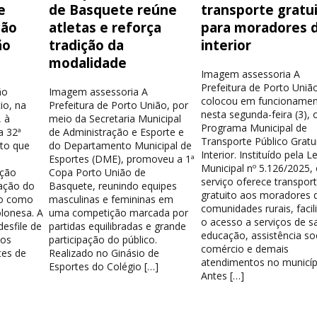
e
de Basquete reúne
transporte gratu
ção
atletas e reforça
para moradores 
ão
tradição da
interior
modalidade
Imagem assessoria A
Prefeitura de Porto Uniã
ão
Imagem assessoria A
colocou em funcionamen
io, na
Prefeitura de Porto União, por
nesta segunda-feira (3), 
 à
meio da Secretaria Municipal
Programa Municipal de
a 32ª
de Administração e Esporte e
Transporte Público Gratu
nto que
do Departamento Municipal de
Interior. Instituído pela Le
Esportes (DME), promoveu a 1ª
Municipal nº 5.126/2025,
ação
Copa Porto União de
serviço oferece transpor
ação do
Basquete, reunindo equipes
gratuito aos moradores 
do como
masculinas e femininas em
comunidades rurais, facil
lonesa. A
uma competição marcada por
o acesso a serviços de s
esfile de
partidas equilibradas e grande
educação, assistência soc
los
participação do público.
comércio e demais
tes de
Realizado no Ginásio de
atendimentos no municíp
Esportes do Colégio […]
Antes […]