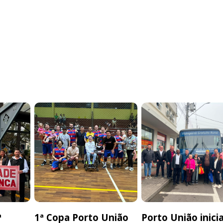
ª
1ª Copa Porto União
Porto União inici