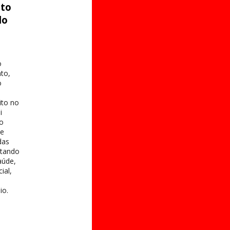
ito
do
o
to,
o
ito no
i
 o
te
das
itando
aúde,
ial,
io.