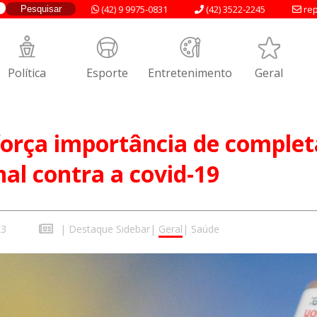
(42) 9 9975-0831
(42) 3522-2245
rep
Política
Esporte
Entretenimento
Geral
orça importância de complet
nal contra a covid-19
23
|
Destaque Sidebar
|
Geral
|
Saúde