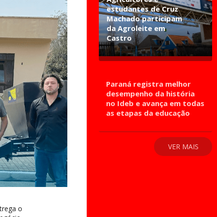
estudantes de Cruz
Machado participam
da Agroleite em
Castro
Paraná registra melhor
desempenho da história
no Ideb e avança em todas
as etapas da educação
VER MAIS
ntrega o