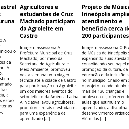
astral
Agricultores e
Projeto de Músic
s
estudantes de Cruz
Irineópolis ampli
uruna
Machado participam
atendimento e
da Agroleite em
beneficia cerca d
Castro
200 participante
o A
e
Imagem assessoria A
Imagem assessoria O Pr
iniciou o
Prefeitura Municipal de Cruz
de Música de Irineópolis
o
Machado, por meio da
expandindo suas atividad
tes da
Secretaria de Agricultura e
consolidando seu papel 
no. A
Meio Ambiente, promoveu
promoção da cultura, da
o,
nesta semana uma viagem
educação e da inclusão s
stina
técnica até a cidade de Castro
no município. Criado em 
hamado
para participação na Agroleite,
o projeto atende atualm
lias
um dos maiores eventos do
mais de 130 crianças e
ia, a
setor leiteiro da América Latina.
adolescentes, oferecend
os estão
A iniciativa levou agricultores,
aulas que estimulam o
nter as
produtores rurais e estudantes
aprendizado, a disciplina
…]
para uma experiência de
desenvolvimento artístico
aprendizado […]
Além das […]