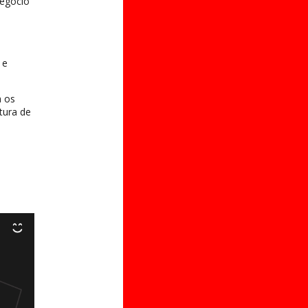
negócio
 e
a os
tura de