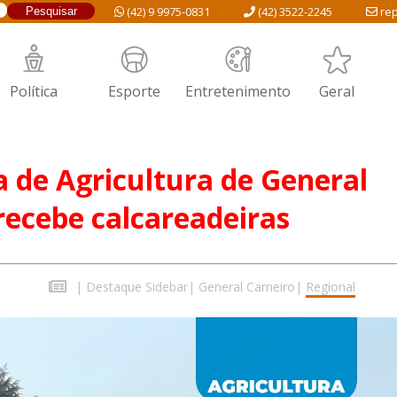
(42) 9 9975-0831
(42) 3522-2245
rep
Política
Esporte
Entretenimento
Geral
a de Agricultura de General
recebe calcareadeiras
|
Destaque Sidebar
|
General Carneiro
|
Regional