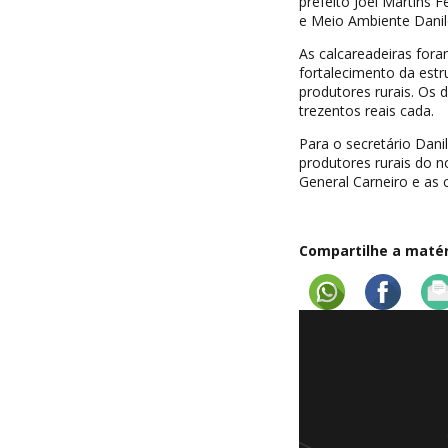
prefeito Joel Martins F
e Meio Ambiente Danil
As calcareadeiras for
fortalecimento da estr
produtores rurais. Os 
trezentos reais cada.
Para o secretário Dani
produtores rurais do no
General Carneiro e as c
Compartilhe a matéri