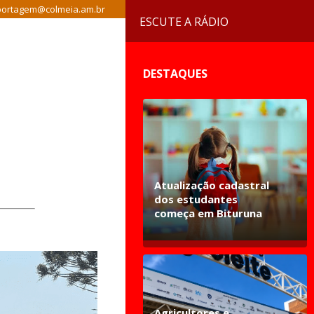
ortagem@colmeia.am.br
ESCUTE A RÁDIO
DESTAQUES
Atualização cadastral
dos estudantes
começa em Bituruna
Agricultores e