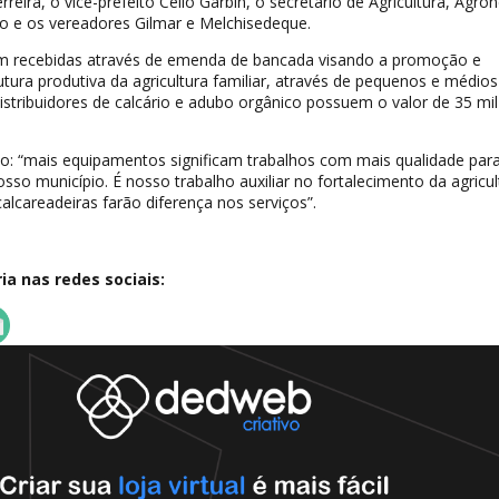
erreira, o vice-prefeito Celio Garbin, o secretário de Agricultura, Agro
o e os vereadores Gilmar e Melchisedeque.
am recebidas através de emenda de bancada visando a promoção e
utura produtiva da agricultura familiar, através de pequenos e médios
distribuidores de calcário e adubo orgânico possuem o valor de 35 mil
lo: “mais equipamentos significam trabalhos com mais qualidade par
sso município. É nosso trabalho auxiliar no fortalecimento da agricul
alcareadeiras farão diferença nos serviços”.
a nas redes sociais: