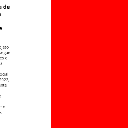
a de
a
e
s
ojeto
 segue
es e
na
ocial
2022,
ente
o
 e o
.