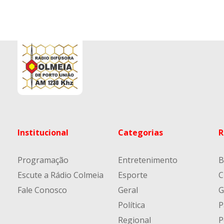
Institucional
Categorias
R
Programação
Entretenimento
B
Escute a Rádio Colmeia
Esporte
C
Fale Conosco
Geral
G
Política
P
Regional
P