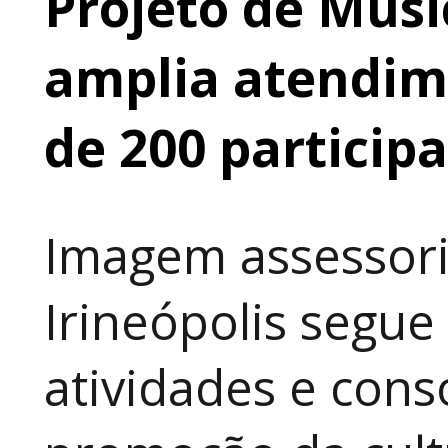
Projeto de Músi
amplia atendime
de 200 particip
Imagem assessori
Irineópolis segu
atividades e cons