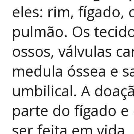
eles: rim, fígado,
pulmão. Os tecido
ossos, válvulas ca
medula óssea e s
umbilical. A doaç
parte do fígado 
ser feita em vida