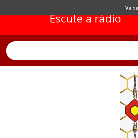
Vá pa
Escute a rádio