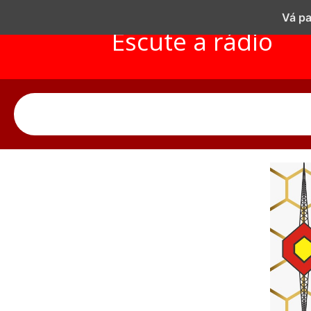
Vá pa
Escute a rádio