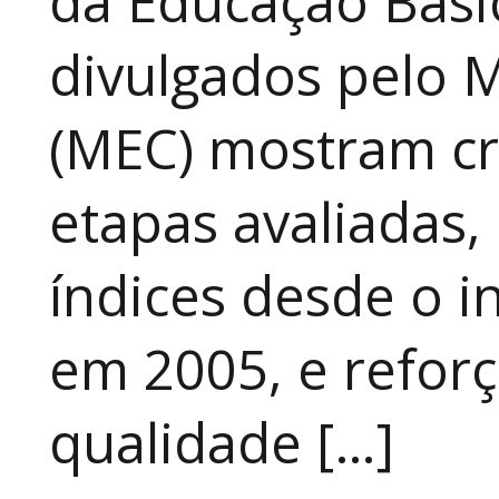
da Educação Básic
divulgados pelo M
(MEC) mostram cr
etapas avaliadas,
índices desde o in
em 2005, e refor
qualidade […]