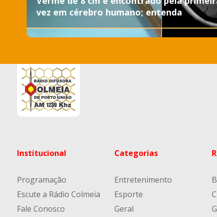
Verme de 8 cm é encontrado pela primeir
vez em cérebro humano; entenda
Institucional
Categorias
R
Programação
Entretenimento
B
Escute a Rádio Colmeia
Esporte
C
Fale Conosco
Geral
G