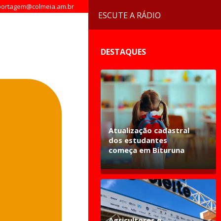
ortagem@colmeia.am.br
ESCUTE A RÁDIO
DESTAQUES
Atualização cadastral
dos estudantes
começa em Bituruna
Agricultores e