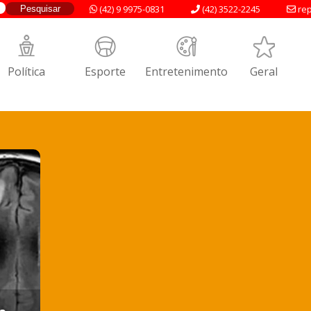
(42) 9 9975-0831
(42) 3522-2245
rep
Política
Esporte
Entretenimento
Geral