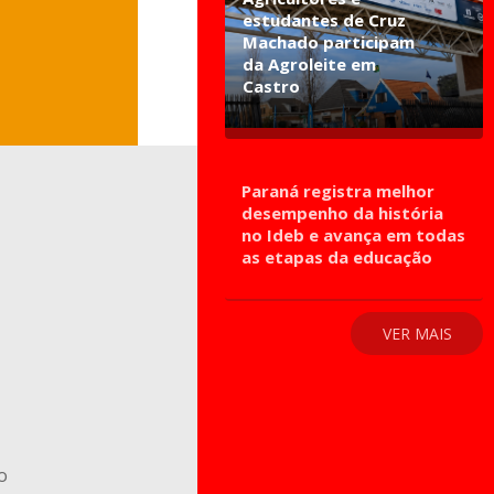
estudantes de Cruz
Machado participam
da Agroleite em
Castro
Paraná registra melhor
desempenho da história
no Ideb e avança em todas
as etapas da educação
VER MAIS
o