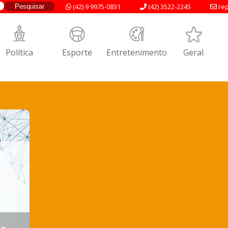
(42) 9 9975-0831
(42) 3522-2245
rep
Política
Esporte
Entretenimento
Geral