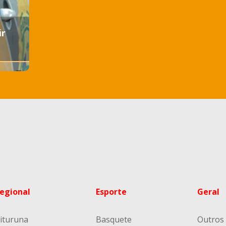
ir
egional
Esporte
Geral
ituruna
Basquete
Outros