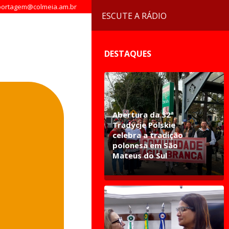
ortagem@colmeia.am.br
ESCUTE A RÁDIO
DESTAQUES
Abertura da 32ª
Tradycje Polskie
celebra a tradição
polonesa em São
Mateus do Sul