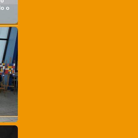
do
do o