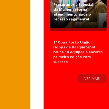
Procuradoria Especial
da Mulher retorna
atendimento após o
recesso regimental
1ª Copa Porto União
Hoops de Basquetebol
reúne 10 equipes e encerra
primeira edição com
sucesso
VER MAIS