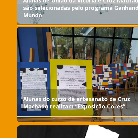
Alunas de União da Vitória e Cruz Macha
são selecionadas pelo programa Ganhan
Mundo
Alunas do curso de artesanato de Cruz
Machado realizam “Exposição Cores”