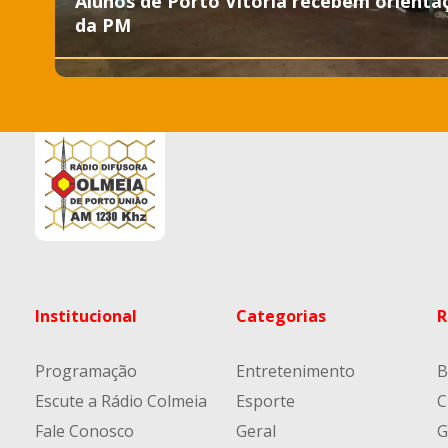
Alunos de Porto Vitória recebem orienta
da PM
Institucional
Categorias
R
Programação
Entretenimento
B
Escute a Rádio Colmeia
Esporte
C
Fale Conosco
Geral
G