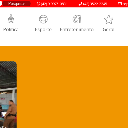
(42) 9 9975-0831
(42) 3522-2245
rep
Política
Esporte
Entretenimento
Geral