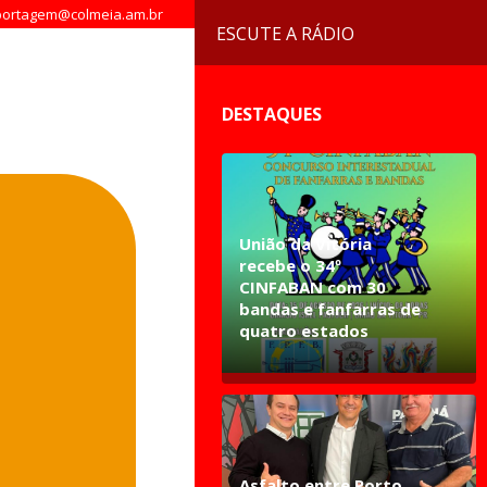
ortagem@colmeia.am.br
ESCUTE A RÁDIO
DESTAQUES
União da Vitória
recebe o 34º
CINFABAN com 30
bandas e fanfarras de
quatro estados
Asfalto entre Porto