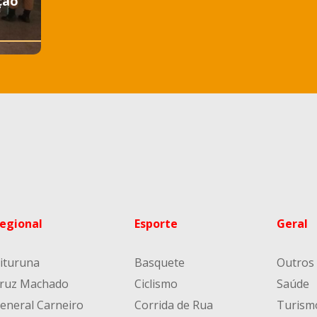
ção
egional
Esporte
Geral
ituruna
Basquete
Outros
ruz Machado
Ciclismo
Saúde
eneral Carneiro
Corrida de Rua
Turism