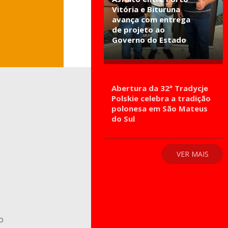
Vitória e Bituruna
avança com entrega
de projeto ao
Governo do Estado
Abertura da 32ª Tradycje
Polskie celebra a tradição
polonesa em São Mateus
do Sul
VER MAIS
o