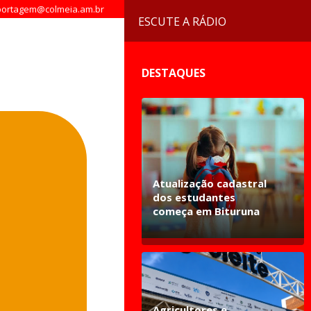
ortagem@colmeia.am.br
ESCUTE A RÁDIO
DESTAQUES
Atualização cadastral
dos estudantes
começa em Bituruna
Agricultores e