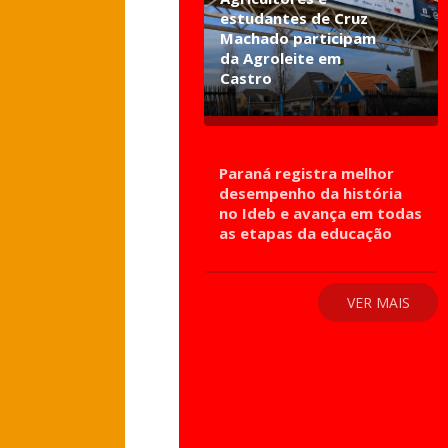
estudantes de Cruz
Machado participam
da Agroleite em
Castro
Paraná registra melhor
desempenho da história
no Ideb e avança em todas
as etapas da educação
VER MAIS