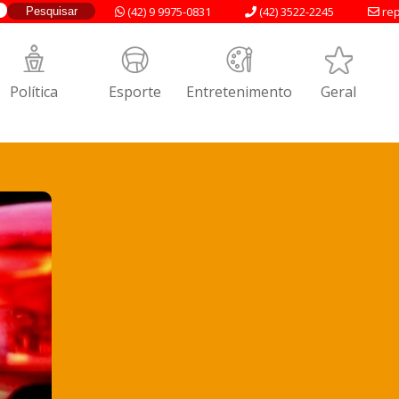
(42) 9 9975-0831
(42) 3522-2245
rep
Política
Esporte
Entretenimento
Geral