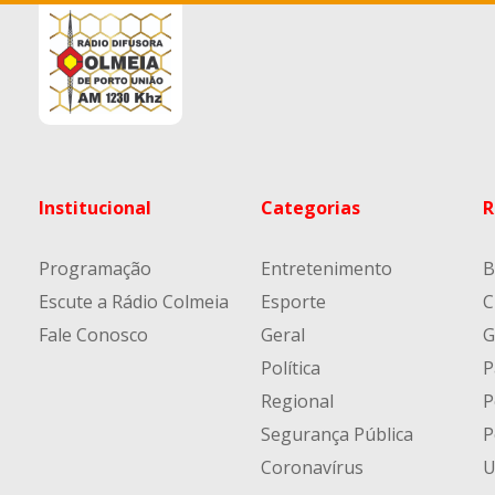
Institucional
Categorias
R
Programação
Entretenimento
B
Escute a Rádio Colmeia
Esporte
C
Fale Conosco
Geral
G
Política
P
Regional
P
Segurança Pública
P
Coronavírus
U