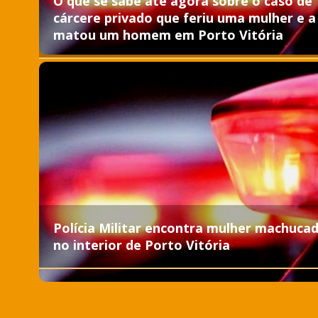
O que se sabe até agora sobre o caso de
cárcere privado que feriu uma mulher e a
matou um homem em Porto Vitória
Polícia Militar encontra mulher machuca
no interior de Porto Vitória