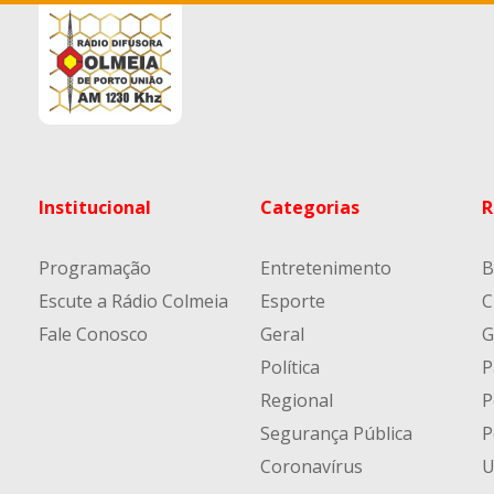
Institucional
Categorias
R
Programação
Entretenimento
B
Escute a Rádio Colmeia
Esporte
C
Fale Conosco
Geral
G
Política
P
Regional
P
Segurança Pública
P
Coronavírus
U