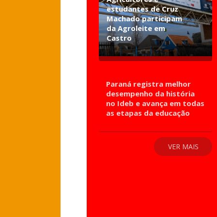
estudantes de Cruz
Machado participam
da Agroleite em
Castro
Paraná registra melhor
desempenho da história
no Ideb e avança em todas
as etapas da educação
VER MAIS