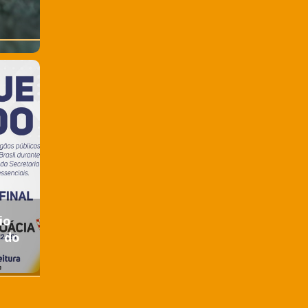
io
o do