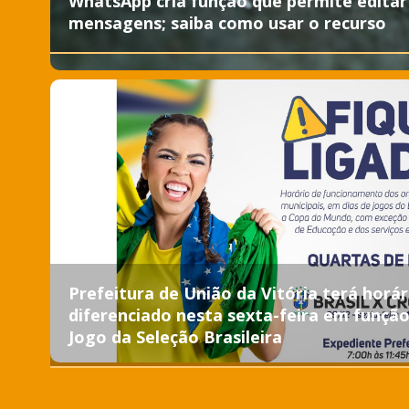
WhatsApp cria função que permite editar
mensagens; saiba como usar o recurso
Prefeitura de União da Vitória terá horár
diferenciado nesta sexta-feira em funçã
Jogo da Seleção Brasileira