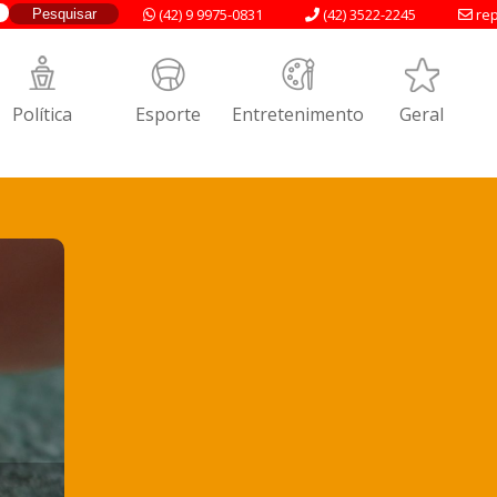
(42) 9 9975-0831
(42) 3522-2245
rep
Política
Esporte
Entretenimento
Geral