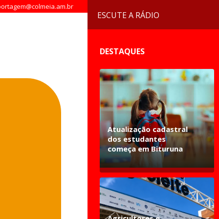
ortagem@colmeia.am.br
ESCUTE A RÁDIO
DESTAQUES
Atualização cadastral
dos estudantes
começa em Bituruna
Agricultores e