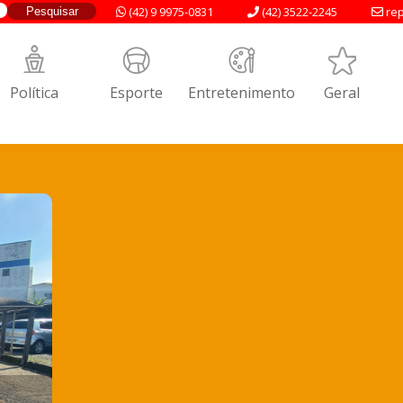
(42) 9 9975-0831
(42) 3522-2245
rep
Política
Esporte
Entretenimento
Geral