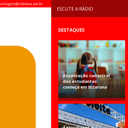
ortagem@colmeia.am.br
ESCUTE A RÁDIO
DESTAQUES
Atualização cadastral
dos estudantes
começa em Bituruna
Agricultores e