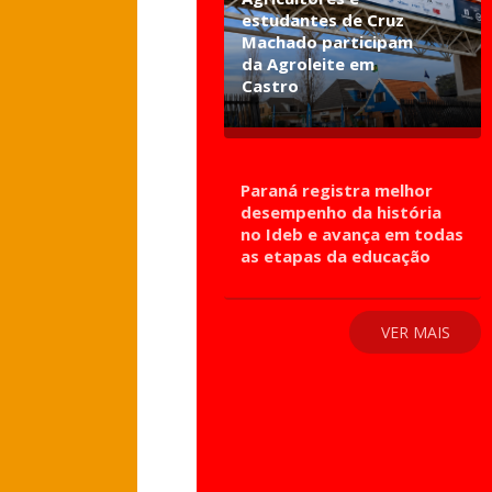
estudantes de Cruz
Machado participam
da Agroleite em
Castro
Paraná registra melhor
desempenho da história
no Ideb e avança em todas
as etapas da educação
VER MAIS