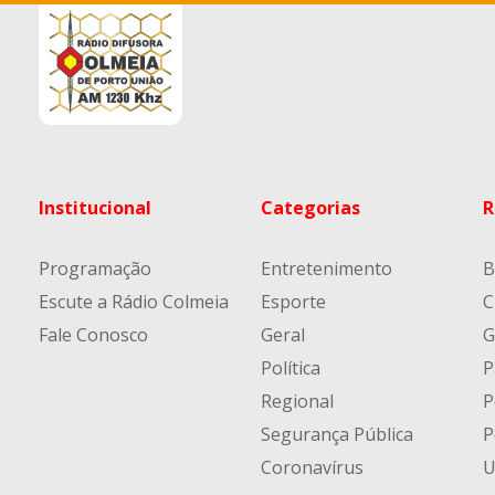
Institucional
Categorias
R
Programação
Entretenimento
B
Escute a Rádio Colmeia
Esporte
C
Fale Conosco
Geral
G
Política
P
Regional
P
Segurança Pública
P
Coronavírus
U