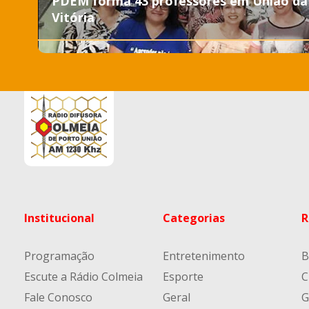
PDEM forma 43 professores em União da
Vitória
Institucional
Categorias
R
Programação
Entretenimento
B
Escute a Rádio Colmeia
Esporte
C
Fale Conosco
Geral
G