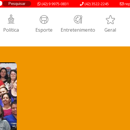
(42) 9 9975-0831
(42) 3522-2245
rep
Política
Esporte
Entretenimento
Geral