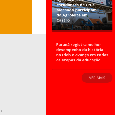
estudantes de Cruz
Machado participam
da Agroleite em
Castro
Paraná registra melhor
desempenho da história
no Ideb e avança em todas
as etapas da educação
VER MAIS
o