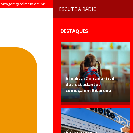
ortagem@colmeia.am.br
ESCUTE A RÁDIO
DESTAQUES
Atualização cadastral
dos estudantes
começa em Bituruna
Agricultores e