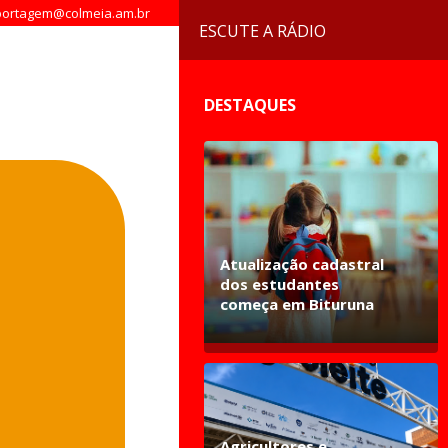
ortagem@colmeia.am.br
ESCUTE A RÁDIO
DESTAQUES
Atualização cadastral
dos estudantes
começa em Bituruna
Agricultores e