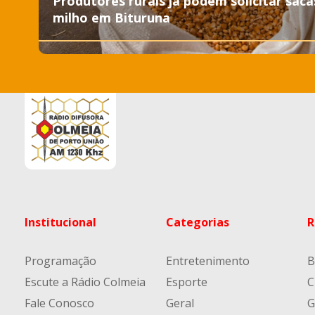
Produtores rurais já podem solicitar saca
milho em Bituruna
Institucional
Categorias
R
Programação
Entretenimento
B
Escute a Rádio Colmeia
Esporte
C
Fale Conosco
Geral
G