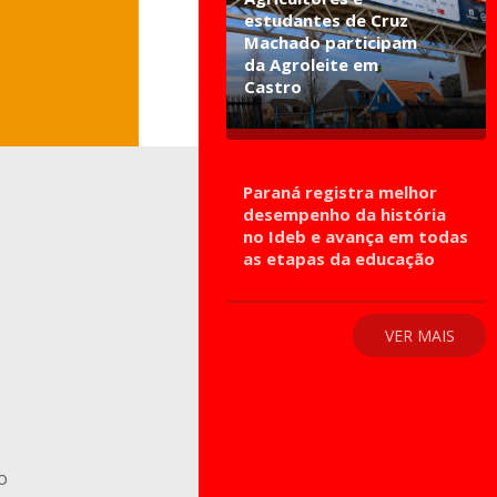
estudantes de Cruz
Machado participam
da Agroleite em
Castro
Paraná registra melhor
desempenho da história
no Ideb e avança em todas
as etapas da educação
VER MAIS
o