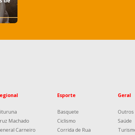
s de
egional
Esporte
Geral
ituruna
Basquete
Outros
ruz Machado
Ciclismo
Saúde
eneral Carneiro
Corrida de Rua
Turism