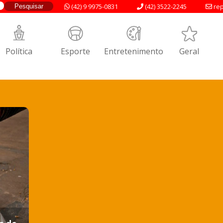
(42) 9 9975-0831
(42) 3522-2245
rep
Política
Esporte
Entretenimento
Geral